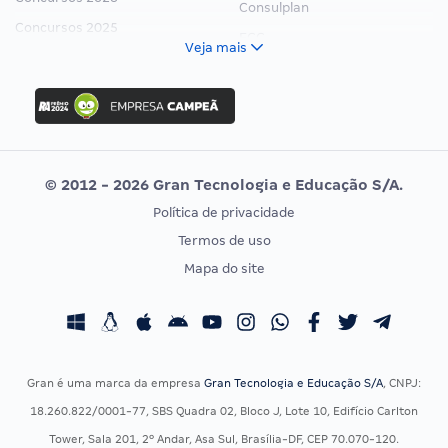
Consulplan
Concursos 2025
FCC
Veja mais
Concurso Nacional Unificado
FGV
Concurso Ibama
Idecan
Concurso MPU
Selecon
Editais publicados
Uniase
© 2012 - 2026 Gran Tecnologia e Educação S/A.
Vunesp
Política de privacidade
CONCURSOS POR PROFISSÃO
EXAME DE ORDEM
Termos de uso
Concursos Administrativos
OAB
Mapa do site
Concursos Educação
Prova OAB
Concursos Fiscais
Calendário OAB
Concursos Jurídicos
Questões OAB
Concursos Militares
Recursos OAB
Gran é uma marca da empresa
Gran Tecnologia e Educação S/A
, CNPJ:
Concursos Policiais
Exame de Ordem
18.260.822/0001-77, SBS Quadra 02, Bloco J, Lote 10, Edifício Carlton
Concursos Saúde
Tower, Sala 201, 2º Andar, Asa Sul, Brasília-DF, CEP 70.070-120.