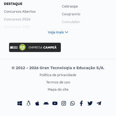
DESTAQUE
Cebraspe
Concursos Abertos
Cesgranrio
Concursos 2026
Consulplan
Concursos 2025
FCC
Veja mais
Concurso Nacional Unificado
FGV
Concurso Ibama
Idecan
Concurso MPU
Selecon
Editais publicados
Uniase
© 2012 - 2026 Gran Tecnologia e Educação S/A.
Vunesp
Política de privacidade
CONCURSOS POR PROFISSÃO
EXAME DE ORDEM
Termos de uso
Concursos Administrativos
OAB
Mapa do site
Concursos Educação
Prova OAB
Concursos Fiscais
Calendário OAB
Concursos Jurídicos
Questões OAB