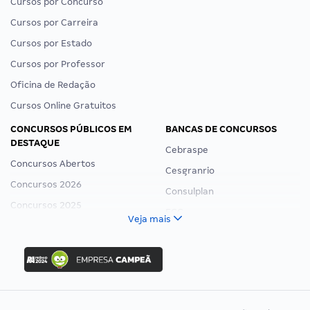
Cursos por Concurso
Cursos por Carreira
Cursos por Estado
Cursos por Professor
Oficina de Redação
Cursos Online Gratuitos
CONCURSOS PÚBLICOS EM
BANCAS DE CONCURSOS
DESTAQUE
Cebraspe
Concursos Abertos
Cesgranrio
Concursos 2026
Consulplan
Concursos 2025
FCC
Veja mais
Concurso Nacional Unificado
FGV
Concurso Ibama
Idecan
Concurso MPU
Selecon
Editais publicados
Uniase