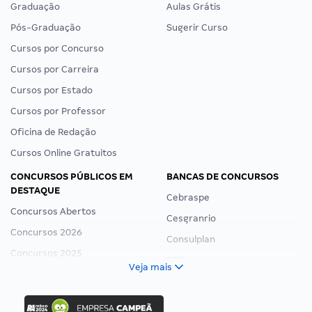
Graduação
Aulas Grátis
Pós-Graduação
Sugerir Curso
Cursos por Concurso
Cursos por Carreira
Cursos por Estado
Cursos por Professor
Oficina de Redação
Cursos Online Gratuitos
CONCURSOS PÚBLICOS EM
BANCAS DE CONCURSOS
DESTAQUE
Cebraspe
Concursos Abertos
Cesgranrio
Concursos 2026
Consulplan
Concursos 2025
FCC
Veja mais
Concurso Nacional Unificado
FGV
Concurso Ibama
Idecan