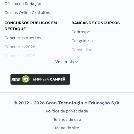
Oficina de Redação
Cursos Online Gratuitos
CONCURSOS PÚBLICOS EM
BANCAS DE CONCURSOS
DESTAQUE
Cebraspe
Concursos Abertos
Cesgranrio
Concursos 2026
Consulplan
Concursos 2025
FCC
Veja mais
Concurso Nacional Unificado
FGV
Concurso Ibama
Idecan
Concurso MPU
Selecon
Editais publicados
Uniase
© 2012 - 2026 Gran Tecnologia e Educação S/A.
Vunesp
Política de privacidade
CONCURSOS POR PROFISSÃO
EXAME DE ORDEM
Termos de uso
Concursos Administrativos
OAB
Mapa do site
Concursos Educação
Prova OAB