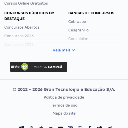
Cursos Online Gratuitos
CONCURSOS PÚBLICOS EM
BANCAS DE CONCURSOS
DESTAQUE
Cebraspe
Concursos Abertos
Cesgranrio
Concursos 2026
Consulplan
Concursos 2025
FCC
Veja mais
Concurso Nacional Unificado
FGV
Concurso Ibama
Idecan
Concurso MPU
Selecon
Editais publicados
Uniase
© 2012 - 2026 Gran Tecnologia e Educação S/A.
Vunesp
Política de privacidade
CONCURSOS POR PROFISSÃO
EXAME DE ORDEM
Termos de uso
Concursos Administrativos
OAB
Mapa do site
Concursos Educação
Prova OAB
Concursos Fiscais
Calendário OAB