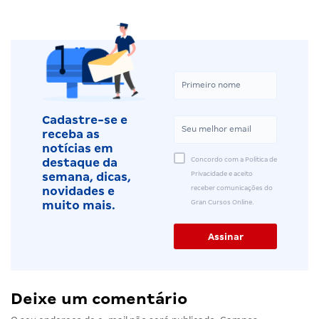
Cadastre-se e
receba as
notícias em
Concordo com a Política de
destaque da
Privacidade e aceito
semana, dicas,
receber comunicações do
novidades e
Gran Cursos Online.
muito mais.
Deixe um comentário