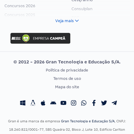
Concursos 2026
Consulplan
Concursos 2025
FCC
Veja mais
Concurso Nacional Unificado
FGV
Concurso Ibama
Idecan
Concurso MPU
Selecon
Editais publicados
Uniase
© 2012 - 2026 Gran Tecnologia e Educação S/A.
Vunesp
Política de privacidade
CONCURSOS POR PROFISSÃO
EXAME DE ORDEM
Termos de uso
Concursos Administrativos
OAB
Mapa do site
Concursos Educação
Prova OAB
Concursos Fiscais
Calendário OAB
Concursos Jurídicos
Questões OAB
Concursos Militares
Recursos OAB
Gran é uma marca da empresa
Gran Tecnologia e Educação S/A
, CNPJ:
Concursos Policiais
Exame de Ordem
18.260.822/0001-77, SBS Quadra 02, Bloco J, Lote 10, Edifício Carlton