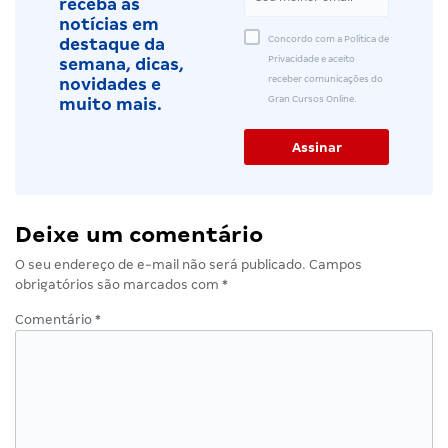
receba as
notícias em
Concordo com a Política de
destaque da
Privacidade e aceito
semana, dicas,
receber comunicações do
novidades e
Gran Cursos Online.
muito mais.
Deixe um comentário
O seu endereço de e-mail não será publicado.
Campos
obrigatórios são marcados com
*
Comentário
*