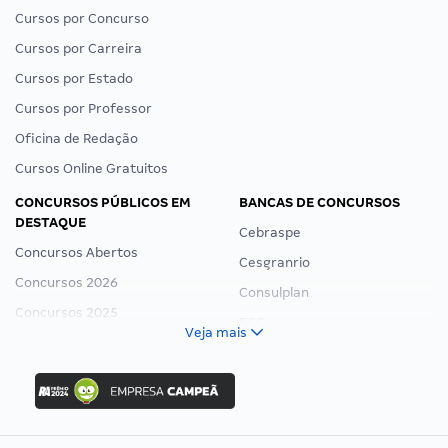
Cursos por Concurso
Cursos por Carreira
Cursos por Estado
Cursos por Professor
Oficina de Redação
Cursos Online Gratuitos
CONCURSOS PÚBLICOS EM
BANCAS DE CONCURSOS
DESTAQUE
Cebraspe
Concursos Abertos
Cesgranrio
Concursos 2026
Consulplan
Concursos 2025
FCC
Veja mais
Concurso Nacional Unificado
FGV
Concurso Ibama
Idecan
Concurso MPU
Selecon
Editais publicados
Uniase