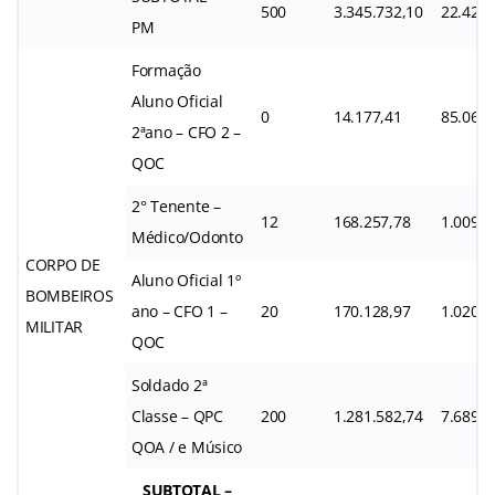
500
3.345.732,10
22.427.
PM
Formação
Aluno Oficial
0
14.177,41
85.064,
2ªano – CFO 2 –
QOC
2° Tenente –
12
168.257,78
1.009.5
Médico/Odonto
CORPO DE
Aluno Oficial 1º
BOMBEIROS
ano – CFO 1 –
20
170.128,97
1.020.7
MILITAR
QOC
Soldado 2ª
Classe – QPC
200
1.281.582,74
7.689.4
QOA / e Músico
SUBTOTAL –