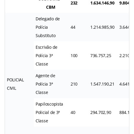
232
1.634.146,90
9.804.8
CBM
Delegado de
Polícia
44
1.214.985,90
3.644.9
Substituto
Escrivão de
Polícia 3ª
100
736.757,25
2.210.2
Classe
Agente de
POLICIAL
Polícia 3ª
210
1.547.190,21
4.641.5
CIVIL
Classe
Papiloscopista
Policial de 3ª
40
294.702,90
884.108
Classe