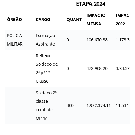
ETAPA 2024
IMPACTO
IMPACTO
ÓRGÃO
CARGO
QUANT
MENSAL
2022
POLÍCIA
Formação
0
106.670,38
1.173.374
MILITAR
Aspirante
Reflexo –
Soldado de
0
472.908,20
3.73.374,
2ª p/ 1º
Classe
Soldado 2ª
classe
300
1.922.374,11
11.534.24
combate –
QPPM