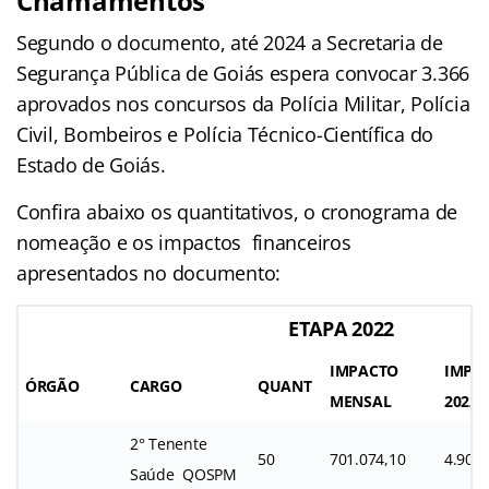
Chamamentos
Segundo o documento, até 2024 a Secretaria de
Segurança Pública de Goiás espera convocar 3.366
aprovados nos concursos da Polícia Militar, Polícia
Civil, Bombeiros e Polícia Técnico-Científica do
Estado de Goiás.
Confira abaixo os quantitativos, o cronograma de
nomeação e os impactos financeiros
apresentados no documento:
ETAPA 2022
IMPACTO
IMPA
ÓRGÃO
CARGO
QUANT
MENSAL
2022
2° Tenente
50
701.074,10
4.907.
Saúde QOSPM