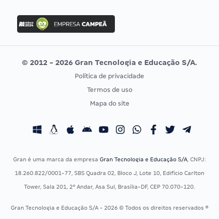
Concurso Nacional Unificado
FGV
Concurso Ibama
Idecan
Concurso MPU
Selecon
Editais publicados
Uniase
© 2012 - 2026 Gran Tecnologia e Educação S/A.
Vunesp
Política de privacidade
CONCURSOS POR PROFISSÃO
EXAME DE ORDEM
Termos de uso
Concursos Administrativos
OAB
Mapa do site
Concursos Educação
Prova OAB
Concursos Fiscais
Calendário OAB
Concursos Jurídicos
Questões OAB
Concursos Militares
Recursos OAB
Gran é uma marca da empresa
Gran Tecnologia e Educação S/A
, CNPJ:
Concursos Policiais
Exame de Ordem
18.260.822/0001-77, SBS Quadra 02, Bloco J, Lote 10, Edifício Carlton
Concursos Saúde
Tower, Sala 201, 2º Andar, Asa Sul, Brasília-DF, CEP 70.070-120.
Concursos Tribunais
Gran Tecnologia e Educação S/A - 2026 © Todos os direitos reservados ®
Residência Multiprofissional