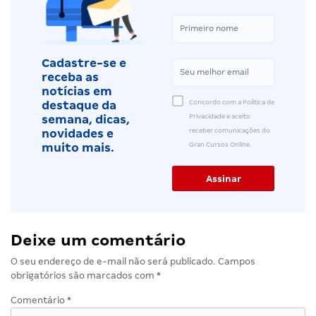
Cadastre-se e
receba as
notícias em
Concordo com a Política de
destaque da
Privacidade e aceito
semana, dicas,
receber comunicações do
novidades e
Gran Cursos Online.
muito mais.
Deixe um comentário
O seu endereço de e-mail não será publicado.
Campos
obrigatórios são marcados com
*
Comentário
*