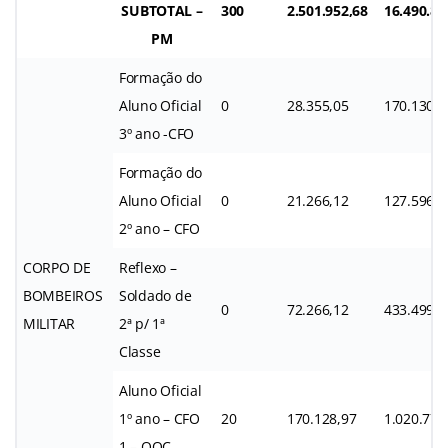
SUBTOTAL –
300
2.501.952,68
16.490.88
PM
Formação do
Aluno Oficial
0
28.355,05
170.130,3
3º ano -CFO
Formação do
Aluno Oficial
0
21.266,12
127.596,7
2º ano – CFO
CORPO DE
Reflexo –
BOMBEIROS
Soldado de
0
72.266,12
433.499.1
MILITAR
2ª p/ 1ª
Classe
Aluno Oficial
1º ano – CFO
20
170.128,97
1.020.773
1 – QOC