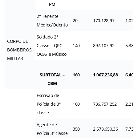
PM
2° Tenente –
20
170.128,97
1.020.
Médico/Odonto
Soldado 2°
CORPO DE
Classe – QPC
140
897.107,92
5.3812
BOMBEIROS
QOA/ e Músico
MILITAR
SUBTOTAL –
160
1.067.236,88
6.403.
CBM
Escrivão de
Polícia de 3ª
100
736.757,252
2.210.
classe
Agente de
350
2.578.650,36
7.735.
Polícia 3ª classe