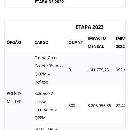
ETAPA DE 2022
ETAPA 2023
IMPACTO
IMPAC
ÓRGÃO
CARGO
QUANT
MENSAL
2022
Formação de
Cadete 3º ano –
0
.141.775,25
992.426
QOPM –
Reflexo
POLÍCIA
Soldado 2ª
MILITAR
classe
500
3.203.956,85
22.427.
combatente –
QPPM
SUBTOTAL –