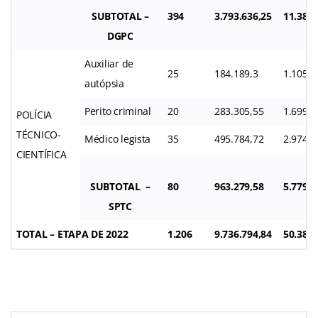
SUBTOTAL –
394
3.793.636,25
11.380.
DGPC
Auxiliar de
25
184.189,3
1.105.1
autópsia
Perito criminal
20
283.305,55
1.699.8
POLÍCIA
TÉCNICO-
Médico legista
35
495.784,72
2.974.7
CIENTÍFICA
SUBTOTAL –
80
963.279,58
5.779.6
SPTC
TOTAL – ETAPA DE 2022
1.206
9.736.794,84
50.385.