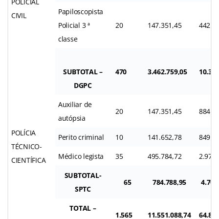
POLICIAL
Papiloscopista
CIVIL
Policial 3 ª
20
147.351,45
442.0
classe
SUBTOTAL –
470
3.462.759,05
10.388
DGPC
Auxiliar de
20
147.351,45
884.1
autópsia
POLÍCIA
Perito criminal
10
141.652,78
849.9
TÉCNICO-
Médico legista
35
495.784,72
2.974.
CIENTÍFICA
SUBTOTAL-
65
784.788,95
4.708
SPTC
TOTAL –
1.565
11.551.088,74
64.871