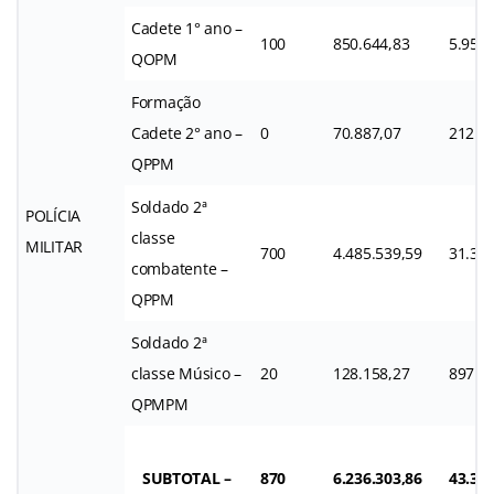
Cadete 1° ano –
100
850.644,83
5.954.
QOPM
Formação
Cadete 2° ano –
0
70.887,07
212.6
QPPM
Soldado 2ª
POLÍCIA
classe
MILITAR
700
4.485.539,59
31.398
combatente –
QPPM
Soldado 2ª
classe Músico –
20
128.158,27
897.1
QPMPM
SUBTOTAL –
870
6.236.303,86
43.370