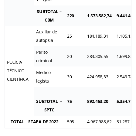
SUBTOTAL –
220
1.573.582,74
9.441.496
CBM
Auxiliar de
25
184.189,31
1.105.135
autópsia
Perito
20
283.305,55
1.699.833
criminal
POLÍCIA
TÉCNICO-
Médico
30
424.958,33
2.549.749
CIENTÍFICA
legista
SUBTOTAL –
75
892.453,20
5.354.719
SPTC
TOTAL – ETAPA DE 2022
595
4.967.988,62
31.287.10