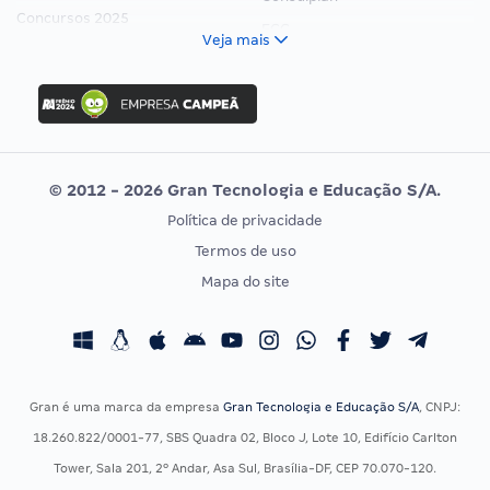
Concursos 2025
FCC
Veja mais
Concurso Nacional Unificado
FGV
Concurso Ibama
Idecan
Concurso MPU
Selecon
Editais publicados
Uniase
© 2012 - 2026 Gran Tecnologia e Educação S/A.
Vunesp
Política de privacidade
CONCURSOS POR PROFISSÃO
EXAME DE ORDEM
Termos de uso
Concursos Administrativos
OAB
Mapa do site
Concursos Educação
Prova OAB
Concursos Fiscais
Calendário OAB
Concursos Jurídicos
Questões OAB
Concursos Militares
Recursos OAB
Gran é uma marca da empresa
Gran Tecnologia e Educação S/A
, CNPJ:
Concursos Policiais
Exame de Ordem
18.260.822/0001-77, SBS Quadra 02, Bloco J, Lote 10, Edifício Carlton
Concursos Saúde
Tower, Sala 201, 2º Andar, Asa Sul, Brasília-DF, CEP 70.070-120.