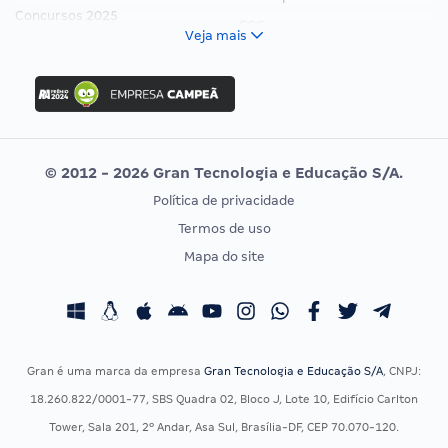
Concursos 2025
FCC
Veja mais
Concurso Nacional Unificado
FGV
Concurso Ibama
Idecan
Concurso MPU
Selecon
Editais publicados
Uniase
© 2012 - 2026 Gran Tecnologia e Educação S/A.
Vunesp
Política de privacidade
CONCURSOS POR PROFISSÃO
EXAME DE ORDEM
Termos de uso
Concursos Administrativos
OAB
Mapa do site
Concursos Educação
Prova OAB
Concursos Fiscais
Calendário OAB
Concursos Jurídicos
Questões OAB
Concursos Militares
Recursos OAB
Gran é uma marca da empresa
Gran Tecnologia e Educação S/A
, CNPJ:
Concursos Policiais
Exame de Ordem
18.260.822/0001-77, SBS Quadra 02, Bloco J, Lote 10, Edifício Carlton
Concursos Saúde
Tower, Sala 201, 2º Andar, Asa Sul, Brasília-DF, CEP 70.070-120.