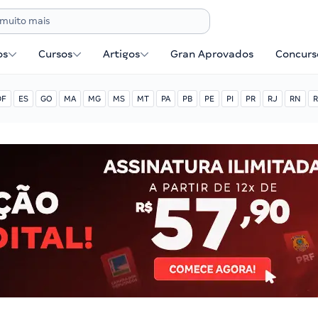
os
Cursos
Artigos
Gran Aprovados
Concurse
DF
ES
GO
MA
MG
MS
MT
PA
PB
PE
PI
PR
RJ
RN
R