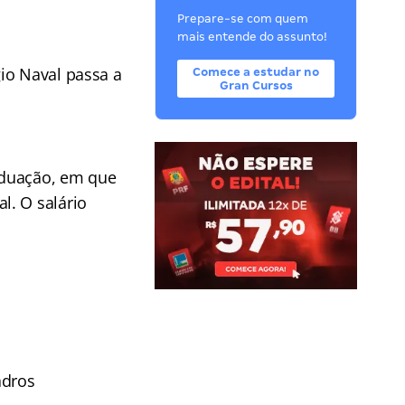
Prepare-se com quem
mais entende do assunto!
io Naval passa a
Comece a estudar no
Gran Cursos
aduação, em que
l. O salário
adros