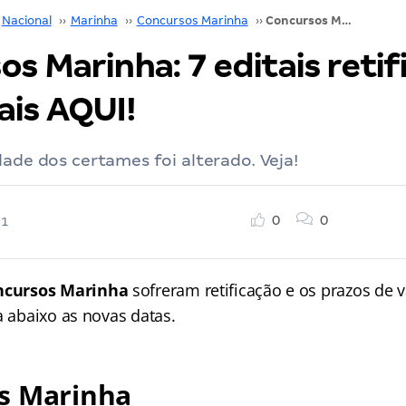
Nacional
››
Marinha
››
Concursos Marinha
››
Concursos Marinha: 7 editais retificados. Saiba mais AQUI!
s Marinha: 7 editais retif
ais AQUI!
dade dos certames foi alterado. Veja!
0
0
21
ncursos Marinha
sofreram retificação e os prazos de 
a abaixo as novas datas.
s Marinha