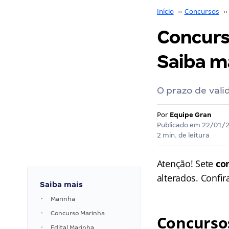
Início
››
Concursos
››
Concurso
Saiba m
O prazo de vali
Por
Equipe Gran
Publicado em
22/01/
2 min. de leitura
Atenção! Sete
co
alterados. Confir
Saiba mais
Marinha
Concurso Marinha
Concurso
Edital Marinha