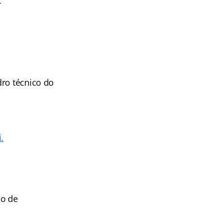
.
dro técnico do
.
po de