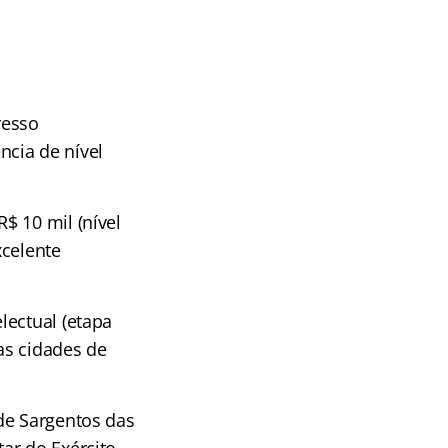
resso
ncia de nível
$ 10 mil (nível
xcelente
lectual (etapa
ras cidades de
de Sargentos das