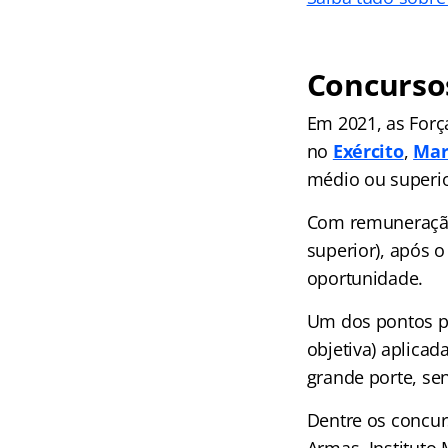
Concurso
Em 2021, as Forç
no
Exército
,
Mar
médio ou superi
Com remuneração 
superior), após 
oportunidade.
Um dos pontos po
objetiva) aplicad
grande porte, sen
Dentre os concur