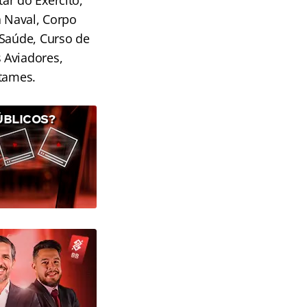
ar do Exército,
a Naval, Corpo
 Saúde, Curso de
 Aviadores,
rtames.
ÚBLICOS?