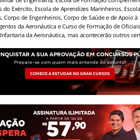
 Militar de Engenharia, Escola de Formação Complement
s do Exército, Escola de Aprendizes Marinheiros, Escol
as, Corpo de Engenheiros, Corpo de Saúde e de Apoio à
entos da Aeronáutica e Curso de Formação de Oficiais
 Infantaria da Aeronáutica, mas acontecerão outros ce
NQUISTAR A SUA APROVAÇÃO EM CONCURSOS P
Prepare-se com quem mais entende do assunto!
COMECE A ESTUDAR NO GRAN CURSOS