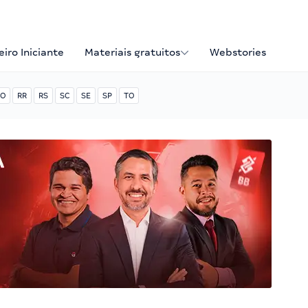
iro Iniciante
Materiais gratuitos
Webstories
O
RR
RS
SC
SE
SP
TO