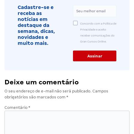
Cadastre-se e
receba as
notícias em
Concordo com a Política de
destaque da
Privacidade e aceito
semana, dicas,
receber comunicações do
novidades e
Gran Cursos Online.
muito mais.
Deixe um comentário
O seu endereço de e-mail não será publicado.
Campos
obrigatórios são marcados com
*
Comentário
*