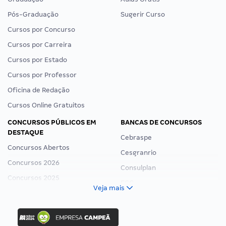
Pós-Graduação
Sugerir Curso
Cursos por Concurso
Cursos por Carreira
Cursos por Estado
Cursos por Professor
Oficina de Redação
Cursos Online Gratuitos
CONCURSOS PÚBLICOS EM
BANCAS DE CONCURSOS
DESTAQUE
Cebraspe
Concursos Abertos
Cesgranrio
Concursos 2026
Consulplan
Concursos 2025
FCC
Veja mais
Concurso Nacional Unificado
FGV
Concurso Ibama
Idecan
Concurso MPU