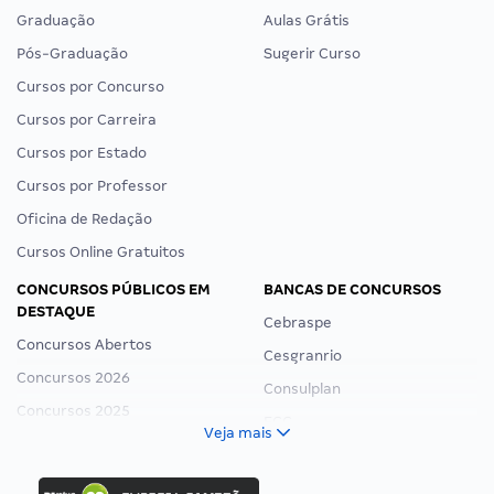
Graduação
Aulas Grátis
Pós-Graduação
Sugerir Curso
Cursos por Concurso
Cursos por Carreira
Cursos por Estado
Cursos por Professor
Oficina de Redação
Cursos Online Gratuitos
CONCURSOS PÚBLICOS EM
BANCAS DE CONCURSOS
DESTAQUE
Cebraspe
Concursos Abertos
Cesgranrio
Concursos 2026
Consulplan
Concursos 2025
FCC
Veja mais
Concurso Nacional Unificado
FGV
Concurso Ibama
Idecan