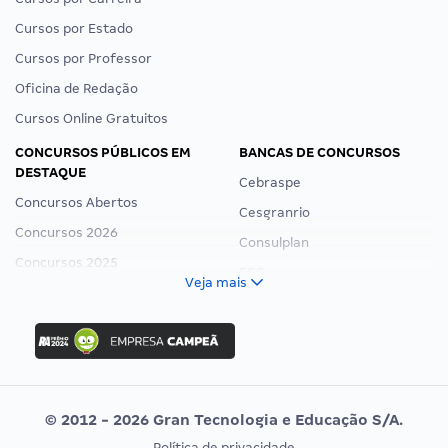
Cursos por Estado
Cursos por Professor
Oficina de Redação
Cursos Online Gratuitos
CONCURSOS PÚBLICOS EM
BANCAS DE CONCURSOS
DESTAQUE
Cebraspe
Concursos Abertos
Cesgranrio
Concursos 2026
Consulplan
Concursos 2025
FCC
Veja mais
Concurso Nacional Unificado
FGV
Concurso Ibama
Idecan
Concurso MPU
Selecon
Editais publicados
Uniase
© 2012 - 2026 Gran Tecnologia e Educação S/A.
Vunesp
Política de privacidade