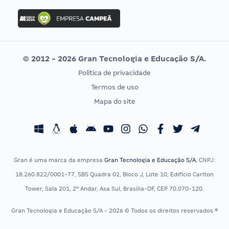
Concurso Ibama
Idecan
Concurso MPU
Selecon
Editais publicados
Uniase
© 2012 - 2026 Gran Tecnologia e Educação S/A.
Vunesp
Política de privacidade
CONCURSOS POR PROFISSÃO
EXAME DE ORDEM
Termos de uso
Concursos Administrativos
OAB
Mapa do site
Concursos Educação
Prova OAB
Concursos Fiscais
Calendário OAB
Concursos Jurídicos
Questões OAB
Concursos Militares
Recursos OAB
Gran é uma marca da empresa
Gran Tecnologia e Educação S/A
, CNPJ:
Concursos Policiais
Exame de Ordem
18.260.822/0001-77, SBS Quadra 02, Bloco J, Lote 10, Edifício Carlton
Concursos Saúde
Tower, Sala 201, 2º Andar, Asa Sul, Brasília-DF, CEP 70.070-120.
Concursos Tribunais
Gran Tecnologia e Educação S/A - 2026 © Todos os direitos reservados ®
Residência Multiprofissional