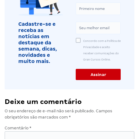
Cadastre-se e
receba as
notícias em
Concordo com a Política de
destaque da
Privacidade e aceito
semana, dicas,
receber comunicações do
novidades e
Gran Cursos Online.
muito mais.
Deixe um comentário
O seu endereço de e-mail não será publicado.
Campos
obrigatórios são marcados com
*
Comentário
*