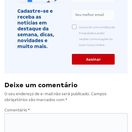
Cadastre-se e
receba as
notícias em
Concordo com a Política de
destaque da
Privacidade e aceito
semana, dicas,
receber comunicações do
novidades e
Gran Cursos Online.
muito mais.
Deixe um comentário
O seu endereço de e-mail não será publicado.
Campos
obrigatórios são marcados com
*
Comentário
*