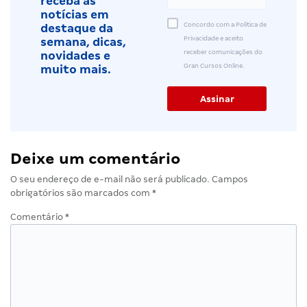
receba as
notícias em
Concordo com a Política de
destaque da
Privacidade e aceito
semana, dicas,
receber comunicações do
novidades e
Gran Cursos Online.
muito mais.
Deixe um comentário
O seu endereço de e-mail não será publicado.
Campos
obrigatórios são marcados com
*
Comentário
*