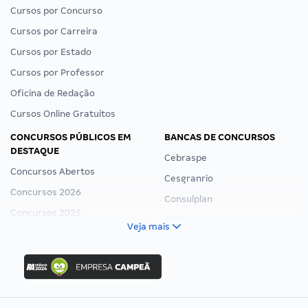
Cursos por Concurso
Cursos por Carreira
Cursos por Estado
Cursos por Professor
Oficina de Redação
Cursos Online Gratuitos
CONCURSOS PÚBLICOS EM
BANCAS DE CONCURSOS
DESTAQUE
Cebraspe
Concursos Abertos
Cesgranrio
Concursos 2026
Consulplan
Concursos 2025
FCC
Veja mais
Concurso Nacional Unificado
FGV
Concurso Ibama
Idecan
Concurso MPU
Selecon
Editais publicados
Uniase