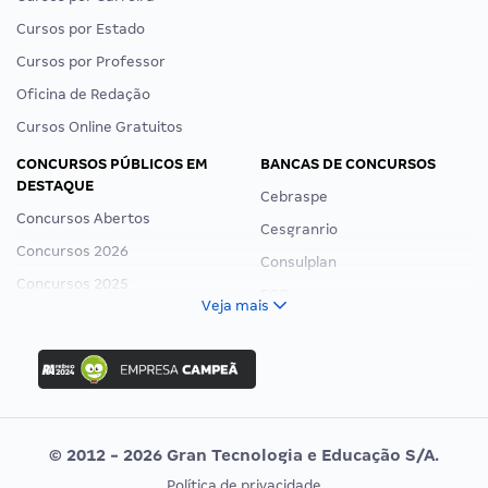
Cursos por Estado
Cursos por Professor
Oficina de Redação
Cursos Online Gratuitos
CONCURSOS PÚBLICOS EM
BANCAS DE CONCURSOS
DESTAQUE
Cebraspe
Concursos Abertos
Cesgranrio
Concursos 2026
Consulplan
Concursos 2025
FCC
Veja mais
Concurso Nacional Unificado
FGV
Concurso Ibama
Idecan
Concurso MPU
Selecon
Editais publicados
Uniase
© 2012 - 2026 Gran Tecnologia e Educação S/A.
Vunesp
Política de privacidade