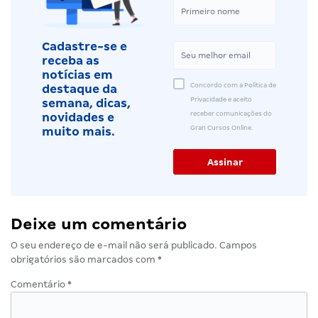
Cadastre-se e
receba as
notícias em
Concordo com a Política de
destaque da
Privacidade e aceito
semana, dicas,
receber comunicações do
novidades e
Gran Cursos Online.
muito mais.
Deixe um comentário
O seu endereço de e-mail não será publicado.
Campos
obrigatórios são marcados com
*
Comentário
*