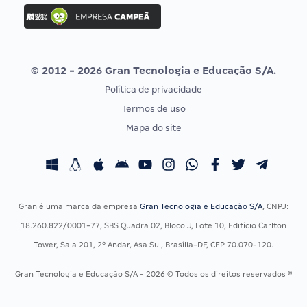
Concurso Ibama
Idecan
Concurso MPU
Selecon
Editais publicados
Uniase
© 2012 - 2026 Gran Tecnologia e Educação S/A.
Vunesp
Política de privacidade
CONCURSOS POR PROFISSÃO
EXAME DE ORDEM
Termos de uso
Concursos Administrativos
OAB
Mapa do site
Concursos Educação
Prova OAB
Concursos Fiscais
Calendário OAB
Concursos Jurídicos
Questões OAB
Concursos Militares
Recursos OAB
Gran é uma marca da empresa
Gran Tecnologia e Educação S/A
, CNPJ:
Concursos Policiais
Exame de Ordem
18.260.822/0001-77, SBS Quadra 02, Bloco J, Lote 10, Edifício Carlton
Concursos Saúde
Tower, Sala 201, 2º Andar, Asa Sul, Brasília-DF, CEP 70.070-120.
Concursos Tribunais
Gran Tecnologia e Educação S/A - 2026 © Todos os direitos reservados ®
Residência Multiprofissional