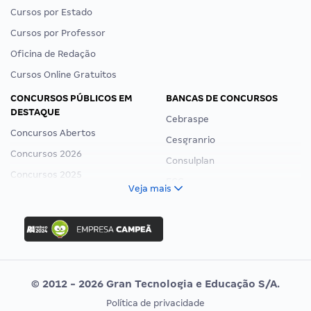
Cursos por Estado
Cursos por Professor
Oficina de Redação
Cursos Online Gratuitos
CONCURSOS PÚBLICOS EM
BANCAS DE CONCURSOS
DESTAQUE
Cebraspe
Concursos Abertos
Cesgranrio
Concursos 2026
Consulplan
Concursos 2025
FCC
Veja mais
Concurso Nacional Unificado
FGV
Concurso Ibama
Idecan
Concurso MPU
Selecon
Editais publicados
Uniase
© 2012 - 2026 Gran Tecnologia e Educação S/A.
Vunesp
Política de privacidade
CONCURSOS POR PROFISSÃO
EXAME DE ORDEM