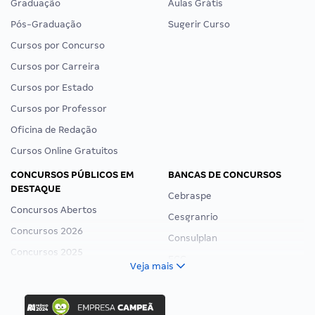
Graduação
Aulas Grátis
Pós-Graduação
Sugerir Curso
Cursos por Concurso
Cursos por Carreira
Cursos por Estado
Cursos por Professor
Oficina de Redação
Cursos Online Gratuitos
CONCURSOS PÚBLICOS EM
BANCAS DE CONCURSOS
DESTAQUE
Cebraspe
Concursos Abertos
Cesgranrio
Concursos 2026
Consulplan
Concursos 2025
FCC
Veja mais
Concurso Nacional Unificado
FGV
Concurso Ibama
Idecan