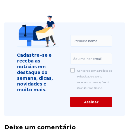
Cadastre-se e
receba as
notícias em
Concordo com a Política de
destaque da
Privacidade e aceito
semana, dicas,
receber comunicações do
novidades e
Gran Cursos Online.
muito mais.
Deixe um comentário