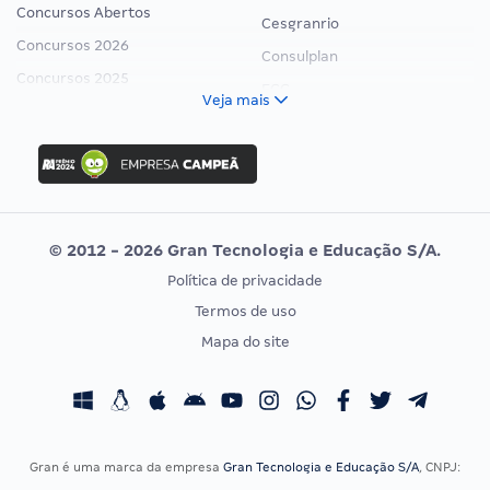
Concursos Abertos
Cesgranrio
Concursos 2026
Consulplan
Concursos 2025
FCC
Veja mais
Concurso Nacional Unificado
FGV
Concurso Ibama
Idecan
Concurso MPU
Selecon
Editais publicados
Uniase
© 2012 - 2026 Gran Tecnologia e Educação S/A.
Vunesp
Política de privacidade
CONCURSOS POR PROFISSÃO
EXAME DE ORDEM
Termos de uso
Concursos Administrativos
OAB
Mapa do site
Concursos Educação
Prova OAB
Concursos Fiscais
Calendário OAB
Concursos Jurídicos
Questões OAB
Concursos Militares
Recursos OAB
Gran é uma marca da empresa
Gran Tecnologia e Educação S/A
, CNPJ:
Concursos Policiais
Exame de Ordem