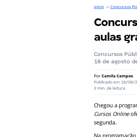
Início
››
Concursos Pú
Concurso
aulas gr
Concursos Públi
18 de agosto d
Por
Camila Campos
Publicado em
18/08/
2 min. de leitura
Chegou a program
Cursos Online
of
segunda.
Na programação d