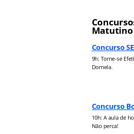
Concursos
Matutino
Concurso
S
9h: Torne-se Efe
Dornela.
Concurso B
10h: A aula de h
Não perca!