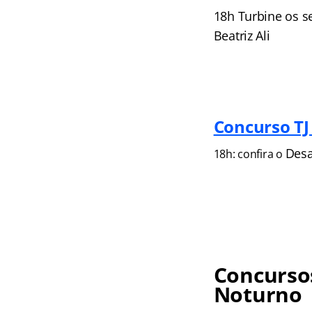
18h Turbine os s
Beatriz Ali
Concurso TJ 
Desa
18h: confira o
Concursos
Noturno