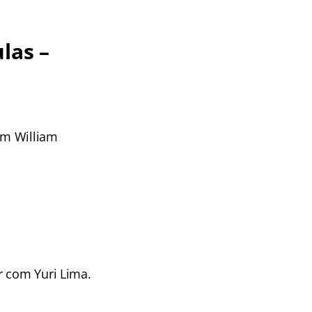
las –
om William
r com Yuri Lima.