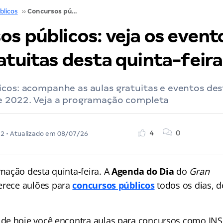
blicos
››
Concursos públicos: veja os eventos e aulas gratuitas desta quinta-feira
s públicos: veja os event
atuitas desta quinta-feira
cos: acompanhe as aulas gratuitas e eventos des
e 2022. Veja a programação completa
4
0
22
• Atualizado em
08/07/26
ação desta quinta-feira. A
Agenda do Dia
do
Gran
erece aulões para
concursos públicos
todos os dias, 
e hoje você encontra aulas para concursos como INSS,