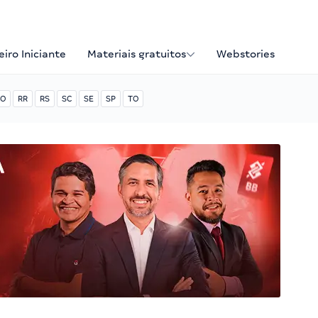
iro Iniciante
Materiais gratuitos
Webstories
O
RR
RS
SC
SE
SP
TO