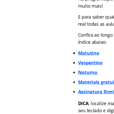
muito mais!
E para saber qua
real todas as aul
Confira ao longo
índice
abaixo:
Matutino
Vespertino
Noturno
Materiais gratu
Assinatura Ilimi
DICA
: localize m
seu teclado e dig