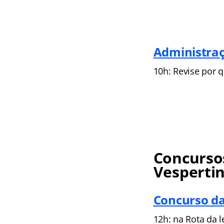
Administraç
10h: Revise por q
Concursos
Vesperti
Concurso da
12h: na
Rota da l