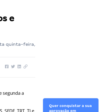
os e
ta quinta-feira,
de segunda a
Quer conquistar a sua
 SEDF, TRT, TJ e
aprovação em