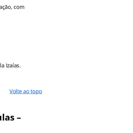
tação, com
a Izaías.
Volte ao topo
las –