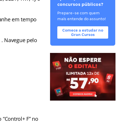
concursos públicos?
Prepare-se com quem
anhe em tempo
mais entende do assunto!
Comece a estudar no
Gran Cursos
 . Navegue pelo
o “Control+ F” no