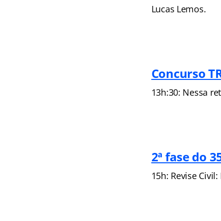
Lucas Lemos.
Concurso TR
13h:30: Nessa ret
2ª fase do 
15h: Revise Civi