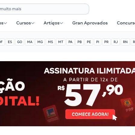
os
Cursos
Artigos
Gran Aprovados
Concurse
DF
ES
GO
MA
MG
MS
MT
PA
PB
PE
PI
PR
RJ
RN
R