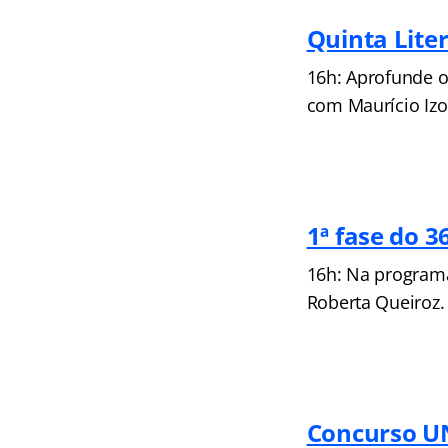
Quinta Lite
16h: Aprofunde 
com Maurício Izo
1ª fase do 
16h: Na programaç
Roberta Queiroz.
Concurso U