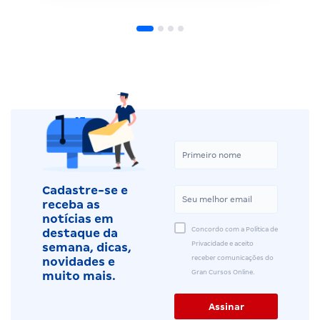
Cadastre-se e
receba as
notícias em
Concordo com a Política de
destaque da
Privacidade e aceito
semana, dicas,
receber comunicações do
novidades e
Gran Cursos Online.
muito mais.