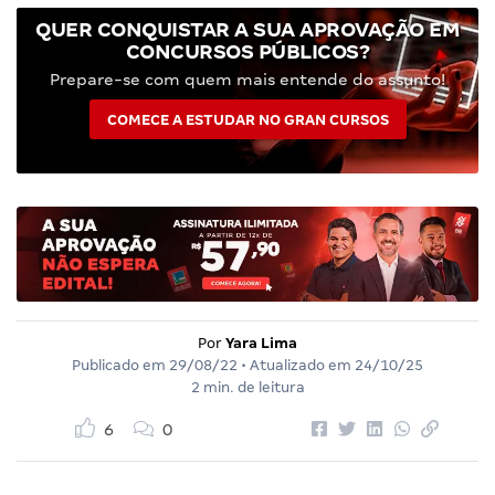
QUER CONQUISTAR A SUA APROVAÇÃO EM
CONCURSOS PÚBLICOS?
Prepare-se com quem mais entende do assunto!
COMECE A ESTUDAR NO GRAN CURSOS
Por
Yara Lima
Publicado em
29/08/22
• Atualizado em
24/10/25
2 min. de leitura
6
0