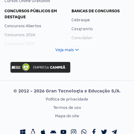
Cursos Online Gratuitos
CONCURSOS PÚBLICOS EM
BANCAS DE CONCURSOS
DESTAQUE
Cebraspe
Concursos Abertos
Cesgranrio
Concursos 2026
Consulplan
Concursos 2025
FCC
Veja mais
Concurso Nacional Unificado
FGV
Concurso Ibama
Idecan
Concurso MPU
Selecon
Editais publicados
Uniase
© 2012 - 2026 Gran Tecnologia e Educação S/A.
Vunesp
Política de privacidade
CONCURSOS POR PROFISSÃO
EXAME DE ORDEM
Termos de uso
Concursos Administrativos
OAB
Mapa do site
Concursos Educação
Prova OAB
Concursos Fiscais
Calendário OAB