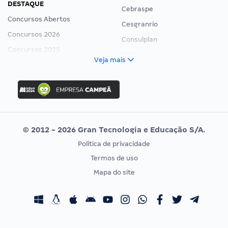
DESTAQUE
Cebraspe
Concursos Abertos
Cesgranrio
Concursos 2026
Consulplan
Concursos 2025
FCC
Veja mais
Concurso Nacional Unificado
FGV
Concurso Ibama
Idecan
Concurso MPU
Selecon
Editais publicados
Uniase
© 2012 - 2026 Gran Tecnologia e Educação S/A.
Vunesp
Política de privacidade
CONCURSOS POR PROFISSÃO
EXAME DE ORDEM
Termos de uso
Concursos Administrativos
OAB
Mapa do site
Concursos Educação
Prova OAB
Concursos Fiscais
Calendário OAB
Concursos Jurídicos
Questões OAB
Concursos Militares
Recursos OAB