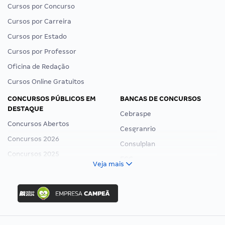
Cursos por Concurso
Cursos por Carreira
Cursos por Estado
Cursos por Professor
Oficina de Redação
Cursos Online Gratuitos
CONCURSOS PÚBLICOS EM
BANCAS DE CONCURSOS
DESTAQUE
Cebraspe
Concursos Abertos
Cesgranrio
Concursos 2026
Consulplan
Concursos 2025
FCC
Veja mais
Concurso Nacional Unificado
FGV
Concurso Ibama
Idecan
Concurso MPU
Selecon
Editais publicados
Uniase