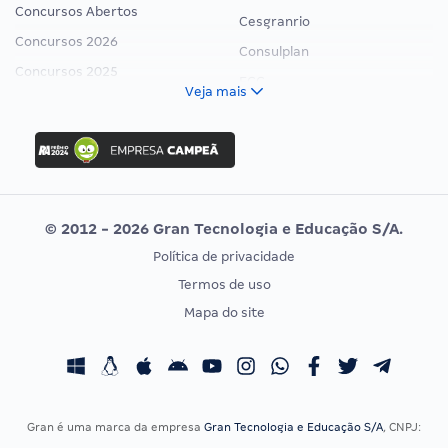
Concursos Abertos
Cesgranrio
Concursos 2026
Consulplan
Concursos 2025
FCC
Veja mais
Concurso Nacional Unificado
FGV
Concurso Ibama
Idecan
Concurso MPU
Selecon
Editais publicados
Uniase
© 2012 - 2026 Gran Tecnologia e Educação S/A.
Vunesp
Política de privacidade
CONCURSOS POR PROFISSÃO
EXAME DE ORDEM
Termos de uso
Concursos Administrativos
OAB
Mapa do site
Concursos Educação
Prova OAB
Concursos Fiscais
Calendário OAB
Concursos Jurídicos
Questões OAB
Concursos Militares
Recursos OAB
Gran é uma marca da empresa
Gran Tecnologia e Educação S/A
, CNPJ:
Concursos Policiais
Exame de Ordem