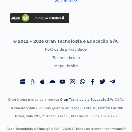
Veja mais
Concurso Nacional Unificado
FGV
Concurso Ibama
Idecan
Concurso MPU
Selecon
Editais publicados
Uniase
© 2012 - 2026 Gran Tecnologia e Educação S/A.
Vunesp
Política de privacidade
CONCURSOS POR PROFISSÃO
EXAME DE ORDEM
Termos de uso
Concursos Administrativos
OAB
Mapa do site
Concursos Educação
Prova OAB
Concursos Fiscais
Calendário OAB
Concursos Jurídicos
Questões OAB
Concursos Militares
Recursos OAB
Gran é uma marca da empresa
Gran Tecnologia e Educação S/A
, CNPJ:
Concursos Policiais
Exame de Ordem
18.260.822/0001-77, SBS Quadra 02, Bloco J, Lote 10, Edifício Carlton
Concursos Saúde
Tower, Sala 201, 2º Andar, Asa Sul, Brasília-DF, CEP 70.070-120.
Concursos Tribunais
Gran Tecnologia e Educação S/A - 2026 © Todos os direitos reservados ®
Residência Multiprofissional