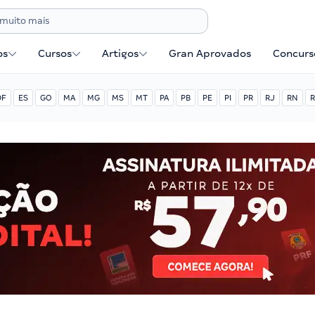
os
Cursos
Artigos
Gran Aprovados
Concurse
DF
ES
GO
MA
MG
MS
MT
PA
PB
PE
PI
PR
RJ
RN
R