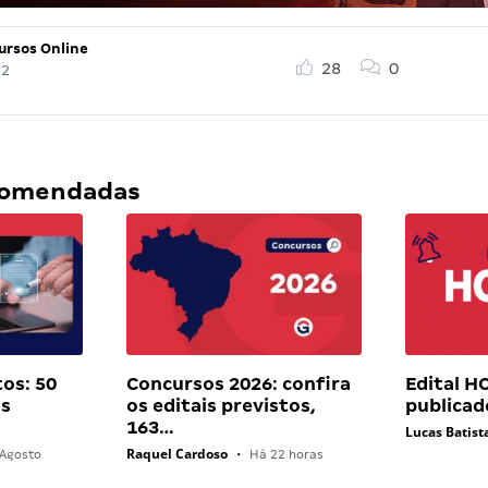
ursos Online
28
0
22
ecomendadas
os: 50
Concursos 2026: confira
Edital H
as
os editais previstos,
publica
163…
Lucas Batist
Raquel Cardoso
Agosto
•
Há 22 horas