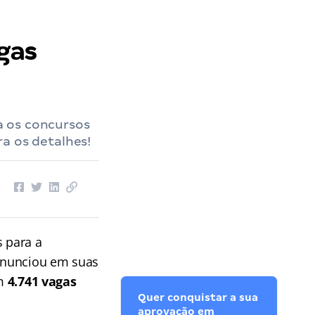
gas
a os concursos
ra os detalhes!
 para a
anunciou em suas
om
4.741 vagas
Quer conquistar a sua
aprovação em