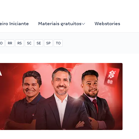
iro Iniciante
Materiais gratuitos
Webstories
O
RR
RS
SC
SE
SP
TO