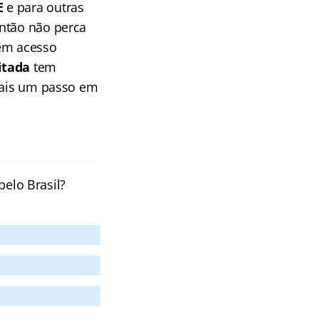
E
e para outras
Então não perca
tem acesso
itada
tem
 mais um passo em
pelo Brasil?