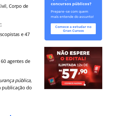
concursos públicos?
ivil, Corpo de
Prepare-se com quem
mais entende do assunto!
;
Comece a estudar no
Gran Cursos
oscopistas e 47
, 60 agentes de
urança pública,
a publicação do