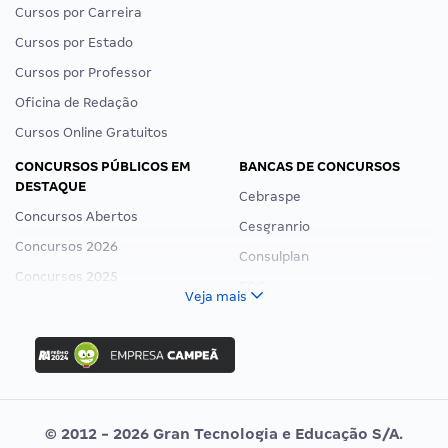
Cursos por Carreira
Cursos por Estado
Cursos por Professor
Oficina de Redação
Cursos Online Gratuitos
CONCURSOS PÚBLICOS EM
BANCAS DE CONCURSOS
DESTAQUE
Cebraspe
Concursos Abertos
Cesgranrio
Concursos 2026
Consulplan
Concursos 2025
FCC
Veja mais
Concurso Nacional Unificado
FGV
Concurso Ibama
Idecan
Concurso MPU
Selecon
Editais publicados
Uniase
© 2012 - 2026 Gran Tecnologia e Educação S/A.
Vunesp