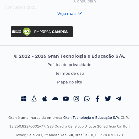
Consulplan
Concursos 2025
FCC
Veja mais
Concurso Nacional Unificado
FGV
Concurso Ibama
Idecan
Concurso MPU
Selecon
Editais publicados
Uniase
© 2012 - 2026 Gran Tecnologia e Educação S/A.
Vunesp
Política de privacidade
CONCURSOS POR PROFISSÃO
EXAME DE ORDEM
Termos de uso
Concursos Administrativos
OAB
Mapa do site
Concursos Educação
Prova OAB
Concursos Fiscais
Calendário OAB
Concursos Jurídicos
Questões OAB
Concursos Militares
Recursos OAB
Gran é uma marca da empresa
Gran Tecnologia e Educação S/A
, CNPJ:
Concursos Policiais
Exame de Ordem
18.260.822/0001-77, SBS Quadra 02, Bloco J, Lote 10, Edifício Carlton
Concursos Saúde
Tower, Sala 201, 2º Andar, Asa Sul, Brasília-DF, CEP 70.070-120.