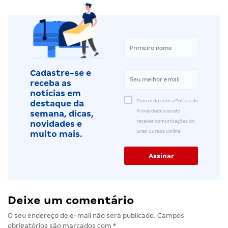
Cadastre-se e
receba as
notícias em
Concordo com a Política de
destaque da
Privacidade e aceito
semana, dicas,
receber comunicações do
novidades e
Gran Cursos Online.
muito mais.
Deixe um comentário
O seu endereço de e-mail não será publicado.
Campos
obrigatórios são marcados com
*