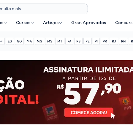
os
Cursos
Artigos
Gran Aprovados
Concurse
DF
ES
GO
MA
MG
MS
MT
PA
PB
PE
PI
PR
RJ
RN
R