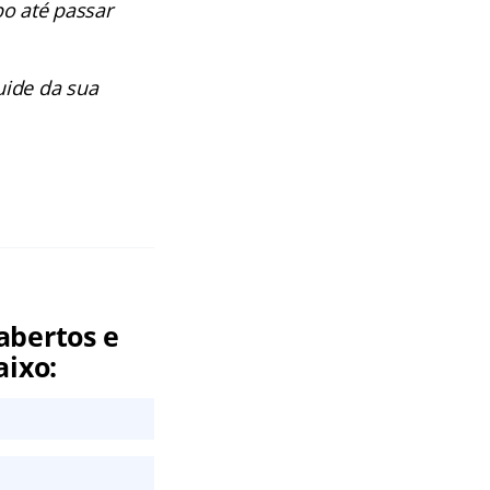
po até passar
uide da sua
abertos e
aixo: