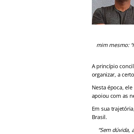
mim mesmo: “nã
A princípio conc
organizar, a cert
Nesta época, ele
apoiou com as ne
Em sua trajetóri
Brasil.
“Sem dúvida, a