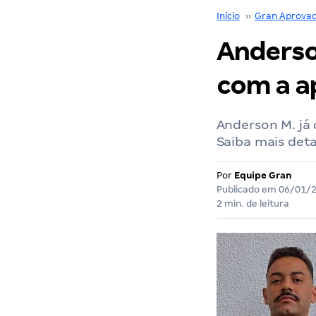
Início
››
Gran Aprova
Anderso
com a a
Anderson M. já 
Saiba mais deta
Por
Equipe Gran
Publicado em
06/01/
2 min. de leitura