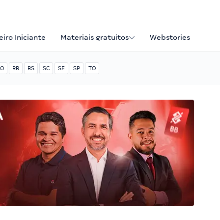
iro Iniciante
Materiais gratuitos
Webstories
O
RR
RS
SC
SE
SP
TO