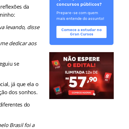
concursos públicos?
 reflexões da
Prepare-se com quem
minho:
mais entende do assunto!
va levando, disse
Comece a estudar no
Gran Cursos
 me dedicar aos
eguiu se
al, já que ela o
ção dos sonhos.
diferentes do
lo Brasil foi a