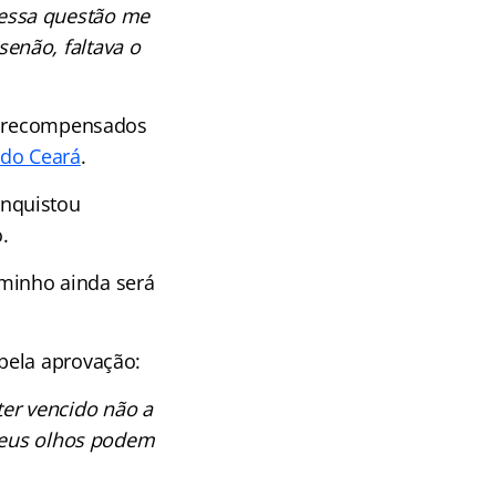
 essa questão me
senão, faltava o
am recompensados
o do Ceará
.
onquistou
.
minho ainda será
pela aprovação:
ter vencido não a
meus olhos podem