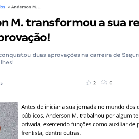
dos
››
Anderson M. transformou a sua realidade com a aprovação!
n M. transformou a sua re
provação!
conquistou duas aprovações na carreira de Segur
lhes!
2
0
25
Antes de iniciar a sua jornada no mundo dos 
públicos, Anderson M. trabalhou por algum te
privada, exercendo funções como auxiliar de 
frentista, dentre outras.