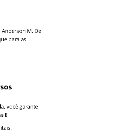
de Anderson M. De
que para as
rsos
a, você garante
il!
tais,