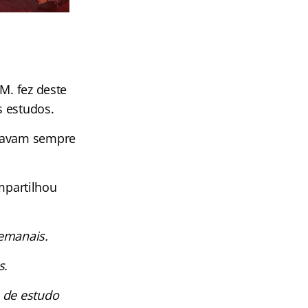
M. fez deste
s estudos.
stavam sempre
mpartilhou
semanais.
s.
 de estudo