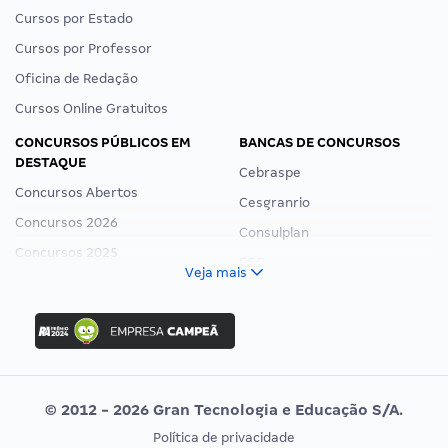
Cursos por Estado
Cursos por Professor
Oficina de Redação
Cursos Online Gratuitos
CONCURSOS PÚBLICOS EM
BANCAS DE CONCURSOS
DESTAQUE
Cebraspe
Concursos Abertos
Cesgranrio
Concursos 2026
Consulplan
Concursos 2025
FCC
Veja mais
Concurso Nacional Unificado
FGV
Concurso Ibama
Idecan
Concurso MPU
Selecon
Editais publicados
Uniase
© 2012 - 2026 Gran Tecnologia e Educação S/A.
Vunesp
Política de privacidade
CONCURSOS POR PROFISSÃO
EXAME DE ORDEM