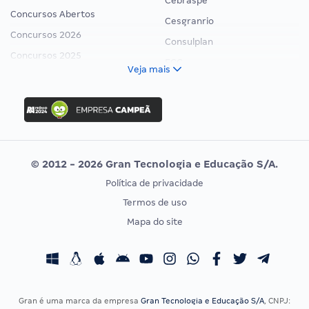
Cebraspe
Concursos Abertos
Cesgranrio
Concursos 2026
Consulplan
Concursos 2025
FCC
Veja mais
Concurso Nacional Unificado
FGV
Concurso Ibama
Idecan
Concurso MPU
Selecon
Editais publicados
Uniase
© 2012 - 2026 Gran Tecnologia e Educação S/A.
Vunesp
Política de privacidade
CONCURSOS POR PROFISSÃO
EXAME DE ORDEM
Termos de uso
Concursos Administrativos
OAB
Mapa do site
Concursos Educação
Prova OAB
Concursos Fiscais
Calendário OAB
Concursos Jurídicos
Questões OAB
Concursos Militares
Recursos OAB
Gran é uma marca da empresa
Gran Tecnologia e Educação S/A
, CNPJ: