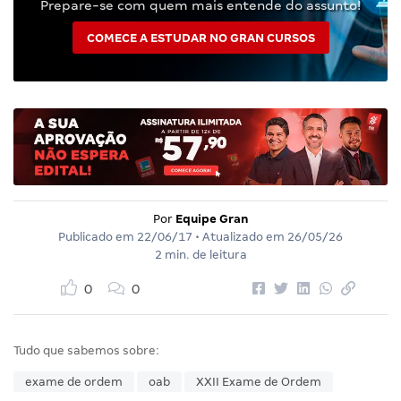
Prepare-se com quem mais entende do assunto!
COMECE A ESTUDAR NO GRAN CURSOS
Por
Equipe Gran
Publicado em
22/06/17
• Atualizado em
26/05/26
2 min. de leitura
0
0
Tudo que sabemos sobre:
exame de ordem
oab
XXII Exame de Ordem