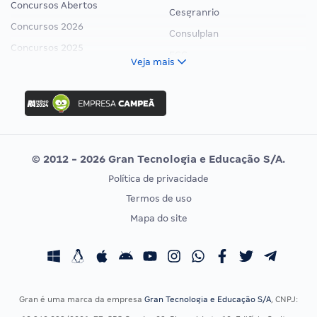
Concursos Abertos
Cesgranrio
Concursos 2026
Consulplan
Concursos 2025
FCC
Veja mais
Concurso Nacional Unificado
FGV
Concurso Ibama
Idecan
Concurso MPU
Selecon
Editais publicados
Uniase
© 2012 - 2026 Gran Tecnologia e Educação S/A.
Vunesp
Política de privacidade
CONCURSOS POR PROFISSÃO
EXAME DE ORDEM
Termos de uso
Concursos Administrativos
OAB
Mapa do site
Concursos Educação
Prova OAB
Concursos Fiscais
Calendário OAB
Concursos Jurídicos
Questões OAB
Concursos Militares
Recursos OAB
Gran é uma marca da empresa
Gran Tecnologia e Educação S/A
, CNPJ:
Concursos Policiais
Exame de Ordem