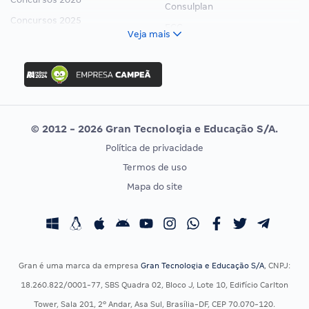
Consulplan
Concursos 2025
FCC
Veja mais
Concurso Nacional Unificado
FGV
Concurso Ibama
Idecan
Concurso MPU
Selecon
Editais publicados
Uniase
© 2012 - 2026 Gran Tecnologia e Educação S/A.
Vunesp
Política de privacidade
CONCURSOS POR PROFISSÃO
EXAME DE ORDEM
Termos de uso
Concursos Administrativos
OAB
Mapa do site
Concursos Educação
Prova OAB
Concursos Fiscais
Calendário OAB
Concursos Jurídicos
Questões OAB
Concursos Militares
Recursos OAB
Gran é uma marca da empresa
Gran Tecnologia e Educação S/A
, CNPJ:
Concursos Policiais
Exame de Ordem
18.260.822/0001-77, SBS Quadra 02, Bloco J, Lote 10, Edifício Carlton
Concursos Saúde
Tower, Sala 201, 2º Andar, Asa Sul, Brasília-DF, CEP 70.070-120.