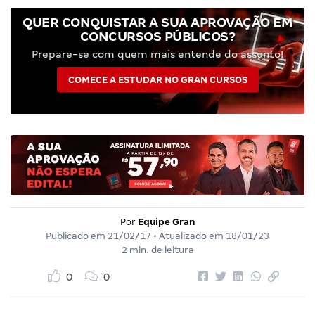
QUER CONQUISTAR A SUA APROVAÇÃO EM
CONCURSOS PÚBLICOS?
Prepare-se com quem mais entende do assunto!
COMECE A ESTUDAR NO GRAN CURSOS
Por
Equipe Gran
Publicado em
21/02/17
• Atualizado em
18/01/23
2 min. de leitura
0
0