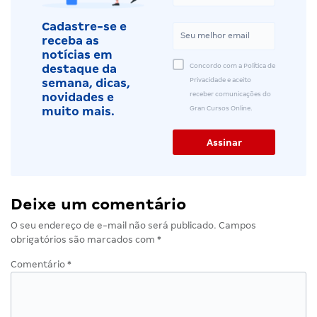
Cadastre-se e
receba as
notícias em
Concordo com a Política de
destaque da
Privacidade e aceito
semana, dicas,
receber comunicações do
novidades e
Gran Cursos Online.
muito mais.
Deixe um comentário
O seu endereço de e-mail não será publicado.
Campos
obrigatórios são marcados com
*
Comentário
*