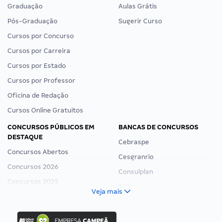
Graduação
Aulas Grátis
Pós-Graduação
Sugerir Curso
Cursos por Concurso
Cursos por Carreira
Cursos por Estado
Cursos por Professor
Oficina de Redação
Cursos Online Gratuitos
CONCURSOS PÚBLICOS EM
BANCAS DE CONCURSOS
DESTAQUE
Cebraspe
Concursos Abertos
Cesgranrio
Concursos 2026
Consulplan
Concursos 2025
FCC
Veja mais
Concurso Nacional Unificado
FGV
Concurso Ibama
Idecan