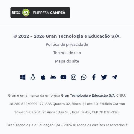
FGV
Concurso Ibama
Idecan
Concurso MPU
Selecon
Editais publicados
Uniase
© 2012 - 2026 Gran Tecnologia e Educação S/A.
Vunesp
Política de privacidade
CONCURSOS POR PROFISSÃO
EXAME DE ORDEM
Termos de uso
Concursos Administrativos
OAB
Mapa do site
Concursos Educação
Prova OAB
Concursos Fiscais
Calendário OAB
Concursos Jurídicos
Questões OAB
Concursos Militares
Recursos OAB
Gran é uma marca da empresa
Gran Tecnologia e Educação S/A
, CNPJ:
Concursos Policiais
Exame de Ordem
18.260.822/0001-77, SBS Quadra 02, Bloco J, Lote 10, Edifício Carlton
Concursos Saúde
Tower, Sala 201, 2º Andar, Asa Sul, Brasília-DF, CEP 70.070-120.
Concursos Tribunais
Gran Tecnologia e Educação S/A - 2026 © Todos os direitos reservados ®
Residência Multiprofissional