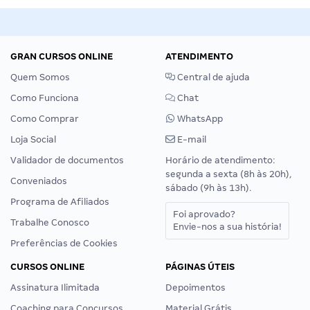
GRAN CURSOS ONLINE
ATENDIMENTO
Quem Somos
Central de ajuda
Como Funciona
Chat
Como Comprar
WhatsApp
Loja Social
E-mail
Validador de documentos
Horário de atendimento:
segunda a sexta (8h às 20h),
Conveniados
sábado (9h às 13h).
Programa de Afiliados
Foi aprovado?
Trabalhe Conosco
Envie-nos a sua história!
Preferências de Cookies
CURSOS ONLINE
PÁGINAS ÚTEIS
Assinatura Ilimitada
Depoimentos
Coaching para Concursos
Material Grátis