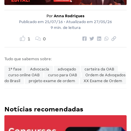
Por
Anna Rodrigues
Publicado em
25/07/16
• Atualizado em
27/05/26
9 min. de leitura
1
0
Tudo que sabemos sobre:
1ª fase
Advocacia
advogado
carteira da OAB
curso online OAB
curso para OAB
Ordem de Advogados
do Brasil
projeto exame de ordem
XX Exame de Ordem
Notícias recomendadas