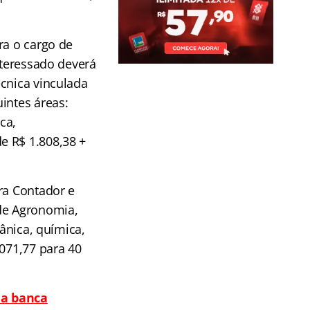
ra o cargo de
nteressado deverá
cnica vinculada
intes áreas:
ca,
e R$ 1.808,38 +
ra Contador e
 de Agronomia,
cânica, química,
.071,77 para 40
da banca