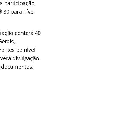
 a participação,
 80 para nível
liação conterá 40
erais,
entes de nível
averá divulgação
os documentos.