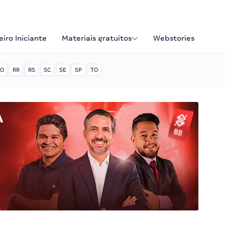
iro Iniciante
Materiais gratuitos
Webstories
O
RR
RS
SC
SE
SP
TO