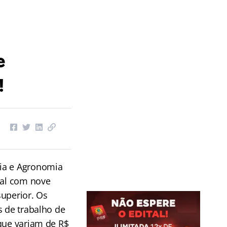
e
!
ia e Agronomia
tal com nove
superior. Os
s de trabalho de
que variam de R$