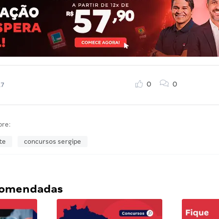
0
0
17
bre:
te
concursos sergipe
ecomendadas