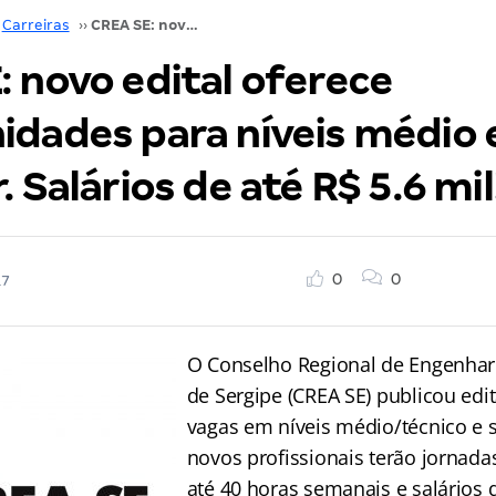
Carreiras
››
CREA SE: novo edital oferece oportunidades para níveis médio e superior. Salários de até R$ 5.6 mil!
: novo edital oferece
idades para níveis médio 
. Salários de até R$ 5.6 mil
0
0
17
O Conselho Regional de Engenhar
de Sergipe (CREA SE) publicou edi
vagas em níveis médio/técnico e 
novos profissionais terão jornada
até 40 horas semanais e salários 