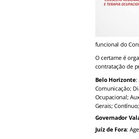
funcional do Con
O certame é org
contratação de p
Belo Horizonte
:
Comunicação; Dia
Ocupacional; Auxi
Gerais; Contínuo;
Governador Val
Juíz de Fora
: Ag