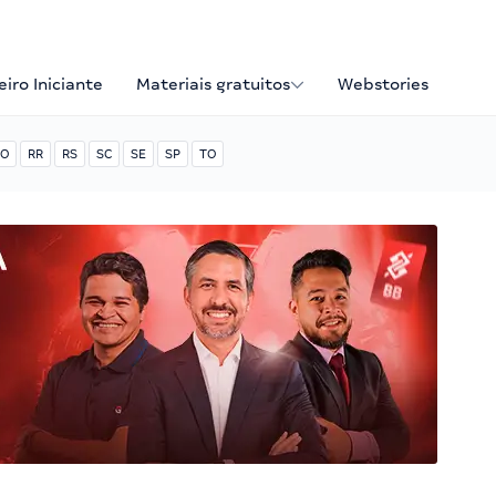
iro Iniciante
Materiais gratuitos
Webstories
O
RR
RS
SC
SE
SP
TO