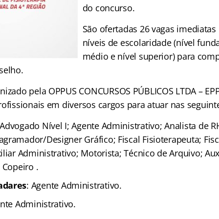
do concurso.
São ofertadas 26 vagas imediatas
níveis de escolaridade (nível fund
médio e nível superior) para com
selho.
anizado pela OPPUS CONCURSOS PÚBLICOS LTDA – EPP 
rofissionais em diversos cargos para atuar nas seguint
 Advogado Nível I; Agente Administrativo; Analista de R
gramador/Designer Gráfico; Fiscal Fisioterapeuta; Fis
liar Administrativo; Motorista; Técnico de Arquivo; Aux
 Copeiro .
adares
: Agente Administrativo.
ente Administrativo.