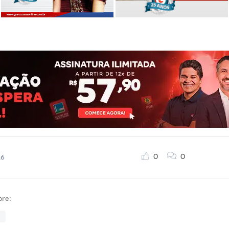
0
0
16
bre: