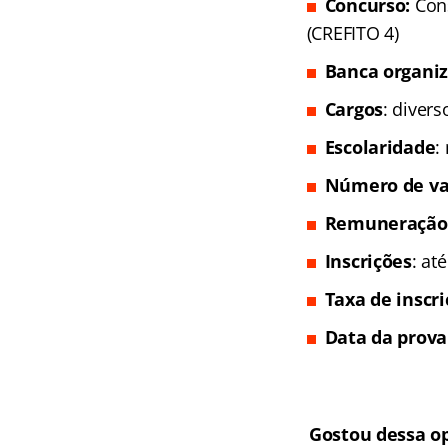
Concurso:
Con
(CREFITO 4)
Banca organi
Cargos
: divers
Escolaridade
:
Número de va
Remuneração
Inscrições
: at
Taxa de inscr
Data da prova
Gostou dessa o