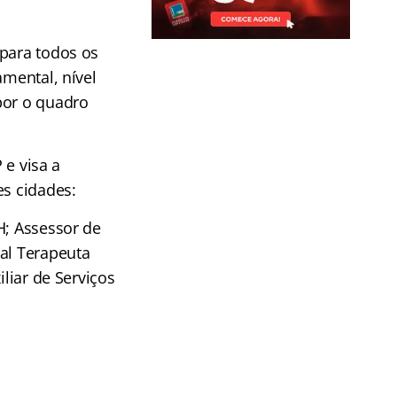
 para todos os
amental, nível
por o quadro
e visa a
es cidades:
H; Assessor de
cal Terapeuta
iliar de Serviços