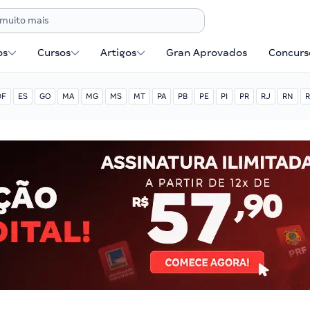
os
Cursos
Artigos
Gran Aprovados
Concurse
DF
ES
GO
MA
MG
MS
MT
PA
PB
PE
PI
PR
RJ
RN
R