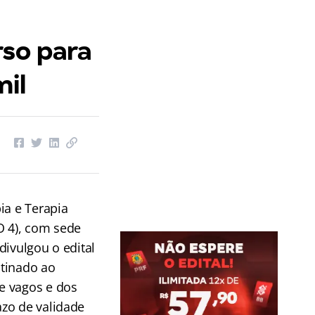
rso para
mil
ia e Terapia
O 4), com sede
divulgou o edital
tinado ao
e vagos e dos
zo de validade