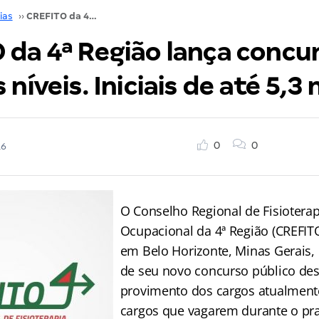
ias
››
CREFITO da 4ª Região lança concurso para todos os níveis. Iniciais de até 5,3 mil
 da 4ª Região lança concu
níveis. Iniciais de até 5,3 
0
0
16
O Conselho Regional de Fisioterap
Ocupacional da 4ª Região (CREFIT
em Belo Horizonte, Minas Gerais, 
de seu novo concurso público des
provimento dos cargos atualment
cargos que vagarem durante o pra