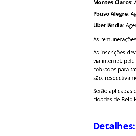
Montes Claros
:
Pouso Alegre
: A
Uberlândia
: Age
As remunerações 
As inscrições de
via internet, pe
cobrados para ta
são, respectivame
Serão aplicadas 
cidades de Belo H
Detalhes: