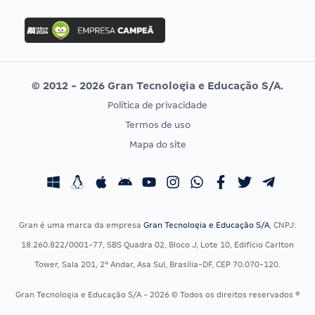
FGV
Concurso Ibama
Idecan
Concurso MPU
Selecon
Editais publicados
Uniase
© 2012 - 2026 Gran Tecnologia e Educação S/A.
Vunesp
Política de privacidade
CONCURSOS POR PROFISSÃO
EXAME DE ORDEM
Termos de uso
Concursos Administrativos
OAB
Mapa do site
Concursos Educação
Prova OAB
Concursos Fiscais
Calendário OAB
Concursos Jurídicos
Questões OAB
Concursos Militares
Recursos OAB
Gran é uma marca da empresa
Gran Tecnologia e Educação S/A
, CNPJ:
Concursos Policiais
Exame de Ordem
18.260.822/0001-77, SBS Quadra 02, Bloco J, Lote 10, Edifício Carlton
Concursos Saúde
Tower, Sala 201, 2º Andar, Asa Sul, Brasília-DF, CEP 70.070-120.
Concursos Tribunais
Gran Tecnologia e Educação S/A - 2026 © Todos os direitos reservados ®
Residência Multiprofissional