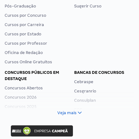
Pós-Graduação
Sugerir Curso
Cursos por Concurso
Cursos por Carreira
Cursos por Estado
Cursos por Professor
Oficina de Redação
Cursos Online Gratuitos
CONCURSOS PÚBLICOS EM
BANCAS DE CONCURSOS
DESTAQUE
Cebraspe
Concursos Abertos
Cesgranrio
Concursos 2026
Consulplan
Concursos 2025
FCC
Veja mais
Concurso Nacional Unificado
FGV
Concurso Ibama
Idecan
Concurso MPU
Selecon