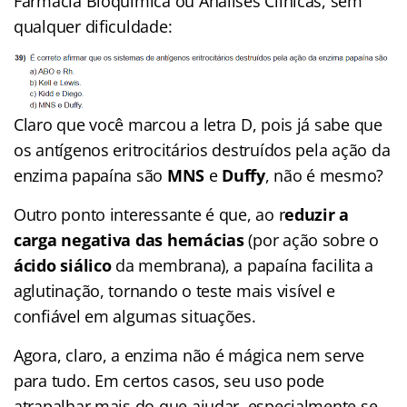
Farmácia Bioquímica ou Análises Clínicas, sem
qualquer dificuldade:
Claro que você marcou a letra D, pois já sabe que
os antígenos eritrocitários destruídos pela ação da
enzima papaína são
MNS
e
Duffy
, não é mesmo?
Outro ponto interessante é que, ao r
eduzir a
carga negativa das hemácias
(por ação sobre o
ácido siálico
da membrana), a papaína facilita a
aglutinação, tornando o teste mais visível e
confiável em algumas situações.
Agora, claro, a enzima não é mágica nem serve
para tudo. Em certos casos, seu uso pode
atrapalhar mais do que ajudar, especialmente se