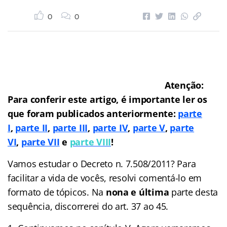
0
0
Atenção:
Para conferir este artigo, é importante ler os
que foram publicados anteriormente:
parte
I
,
parte II
,
parte III
,
parte IV
,
parte V
,
parte
VI
,
parte VII
e
parte VIII
!
Vamos estudar o Decreto n. 7.508/2011? Para
facilitar a vida de vocês, resolvi comentá-lo em
formato de tópicos. Na
nona e última
parte desta
sequência, discorrerei do art. 37 ao 45.