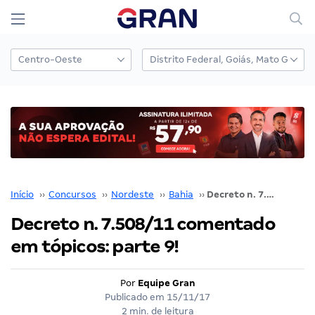
Início
››
Concursos
››
Nordeste
››
Bahia
››
Decreto n. 7.508/11 comentado em tópicos: parte 9!
Decreto n. 7.508/11 comentado
em tópicos: parte 9!
Por
Equipe Gran
Publicado em
15/11/17
2 min. de leitura