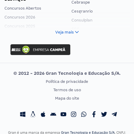
Cebraspe
Concursos Abertos
Cesgranrio
Concursos 2026
Consulplan
Concursos 2025
FCC
Veja mais
Concurso Nacional Unificado
FGV
Concurso Ibama
Idecan
Concurso MPU
Selecon
Editais publicados
Uniase
© 2012 - 2026 Gran Tecnologia e Educação S/A.
Vunesp
Política de privacidade
CONCURSOS POR PROFISSÃO
EXAME DE ORDEM
Termos de uso
Concursos Administrativos
OAB
Mapa do site
Concursos Educação
Prova OAB
Concursos Fiscais
Calendário OAB
Concursos Jurídicos
Questões OAB
Concursos Militares
Recursos OAB
Gran é uma marca da empresa
Gran Tecnologia e Educação S/A
, CNPJ: