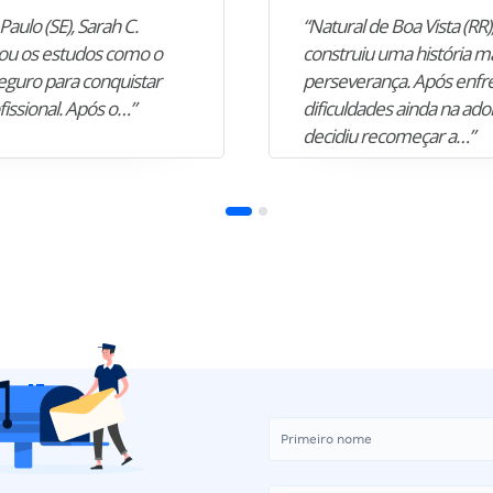
Paulo (SE), Sarah C.
“Natural de Boa Vista (RR),
u os estudos como o
construiu uma história m
guro para conquistar
perseverança. Após enfr
fissional. Após o…”
dificuldades ainda na ado
decidiu recomeçar a…”