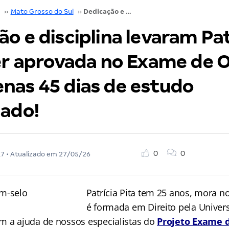
››
Mato Grosso do Sul
››
Dedicação e disciplina levaram Patrícia Pita a ser aprovada no Exame de Ordem com apenas 45 dias de estudo direcionado!
o e disciplina levaram Pat
ser aprovada no Exame de
nas 45 dias de estudo
nado!
0
0
17
• Atualizado em
27/05/26
Patrícia Pita tem 25 anos, mora no
é formada em Direito pela Univer
m a ajuda de nossos especialistas do
Projeto Exame 