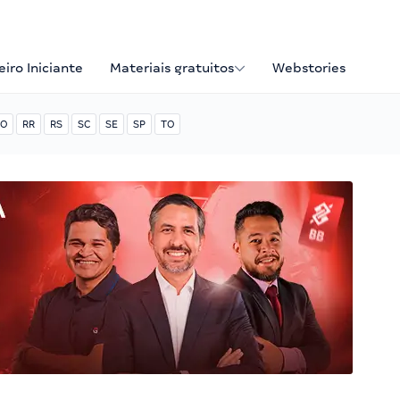
iro Iniciante
Materiais gratuitos
Webstories
O
RR
RS
SC
SE
SP
TO