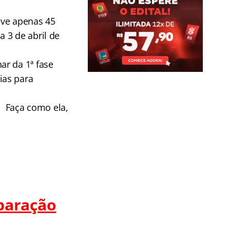
eve apenas 45
a 3 de abril de
ar da 1ª fase
ias para
ê. Faça como ela,
paração