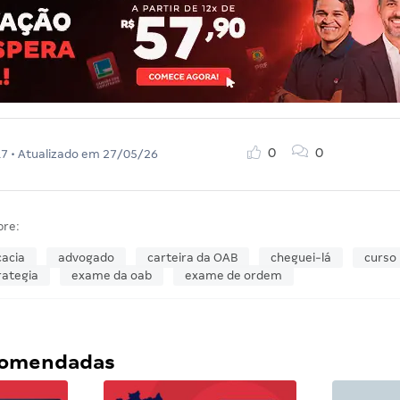
0
0
17
• Atualizado em
27/05/26
bre:
acia
advogado
carteira da OAB
cheguei-lá
curso
rategia
exame da oab
exame de ordem
ecomendadas