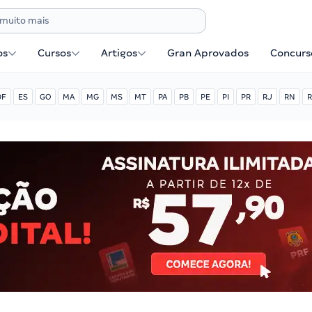
os
Cursos
Artigos
Gran Aprovados
Concurse
DF
ES
GO
MA
MG
MS
MT
PA
PB
PE
PI
PR
RJ
RN
R