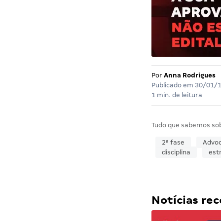
Por
Anna Rodrigues
Publicado em
30/01/
1 min. de leitura
Tudo que sabemos so
2ª fase
Advoc
disciplina
est
Notícias r