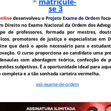
nline
desenvolveu o
Projeto Exame de Ordem
f
o
ca
m Direito no Exame Nacional da Ordem dos Advoga
e de professores, formada por mestres, douto
icos, promotores de justiça e especialistas em D
ne que dará o apoio necessário para o estudant
rovação.
O curso proporciona ao candidato uma pre
deoaulas com abordagem teórica, confecção de pe
estões subjetivas. É a oportunidade ideal para aq
completa e a tão sonhada carteira vermelha.