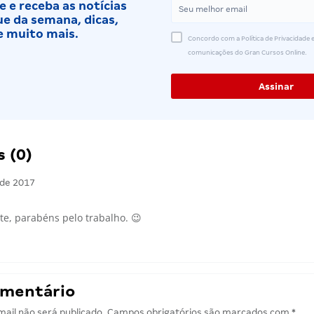
 e receba as notícias
e da semana, dicas,
e muito mais.
Concordo com a Política de Privacidade e
comunicações do Gran Cursos Online.
 (0)
 de 2017
te, parabéns pelo trabalho. 😉
omentário
ail não será publicado.
Campos obrigatórios são marcados com
*