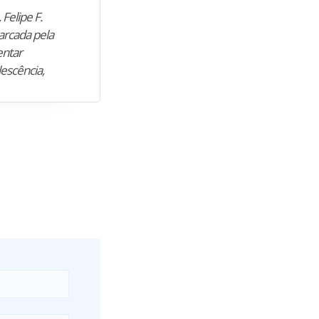
 Felipe F.
“Natural de Juazeiro do Norte (CE),
arcada pela
M. encontrou nos estudos o cami
entar
para construir uma nova fase da vi
lescência,
profissional. Após…”