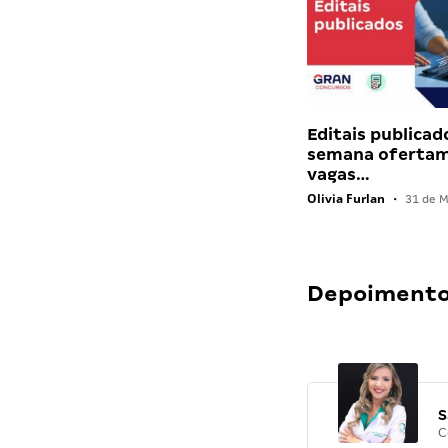
Editais publicad
semana ofertam
vagas…
Olivia Furlan
•
31 de M
Depoimentos
S
C