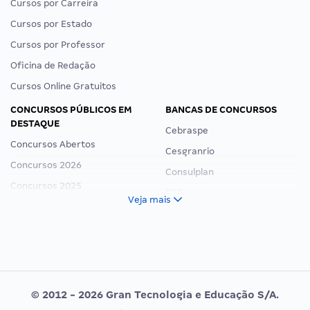
Cursos por Carreira
Cursos por Estado
Cursos por Professor
Oficina de Redação
Cursos Online Gratuitos
CONCURSOS PÚBLICOS EM
BANCAS DE CONCURSOS
DESTAQUE
Cebraspe
Concursos Abertos
Cesgranrio
Concursos 2026
Consulplan
Concursos 2025
FCC
Veja mais
Concurso Nacional Unificado
FGV
Concurso Ibama
Idecan
Concurso MPU
Selecon
Editais publicados
Uniase
© 2012 - 2026 Gran Tecnologia e Educação S/A.
Vunesp