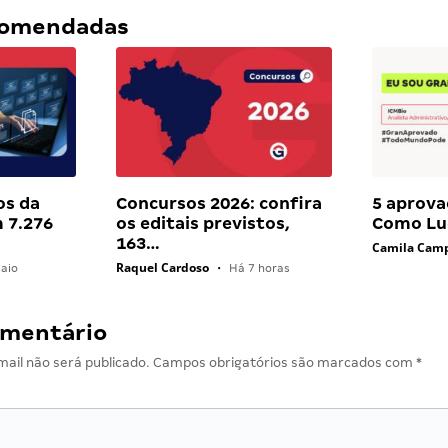
ecomendadas
os da
Concursos 2026: confira
5 aprova
 7.276
os editais previstos,
Como Lu
163…
Camila Cam
Raquel Cardoso
aio
•
Há 7 horas
omentário
ail não será publicado.
Campos obrigatórios são marcados com
*