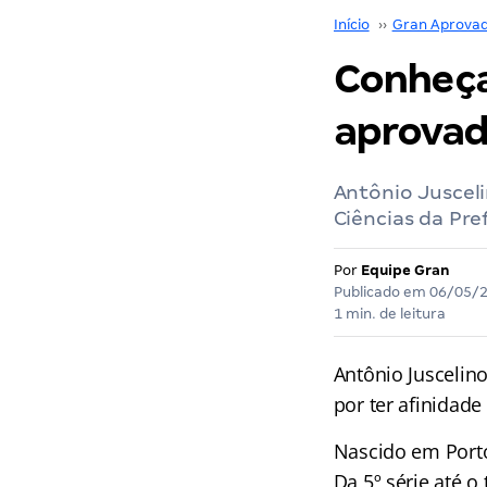
Início
››
Gran Aprova
Conheça
aprovad
Antônio Jusceli
Ciências da Pre
Por
Equipe Gran
Publicado em
06/05/
1 min. de leitura
Antônio Juscelino
por ter afinidade
Nascido em Porto
Da 5º série até 