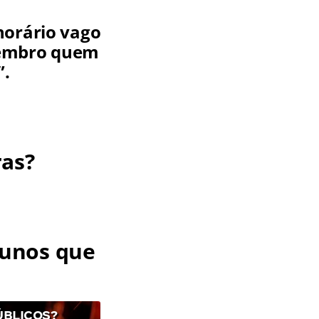
horário vago
lembro quem
”.
ras?
lunos que
ÚBLICOS?