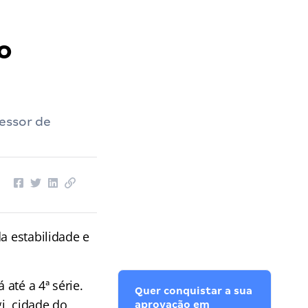
o
essor de
a estabilidade e
até a 4ª série.
Quer conquistar a sua
i, cidade do
aprovação em