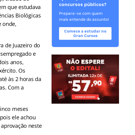
concursos públicos?
 em que estudava
Prepare-se com quem
iências Biológicas
mais entende do assunto!
e onde,
Comece a estudar no
Gran Cursos
ra de Juazeiro do
 desempregado e
dois anos,
ército. Os
até às 2 horas da
ras. Com a
cinco meses
epois ele achou
a aprovação neste