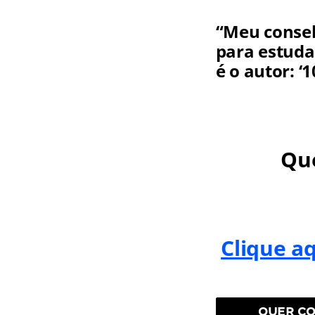
“Meu consel
para estuda
é o autor: ‘
Que
Clique a
QUER CO