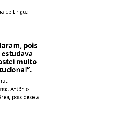
na de Língua
daram, pois
o estudava
ostei muito
tucional”.
ntiu
onta. Antônio
rea, pois deseja