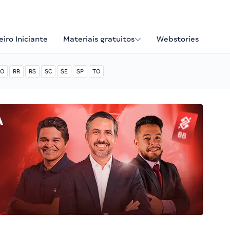
iro Iniciante
Materiais gratuitos
Webstories
O
RR
RS
SC
SE
SP
TO