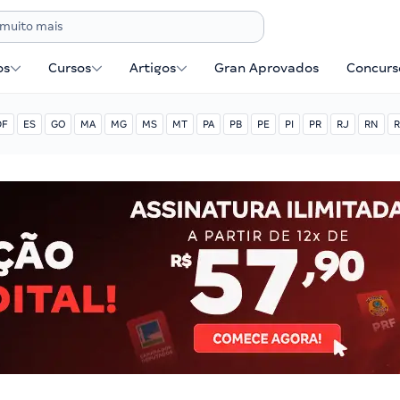
os
Cursos
Artigos
Gran Aprovados
Concurse
DF
ES
GO
MA
MG
MS
MT
PA
PB
PE
PI
PR
RJ
RN
R