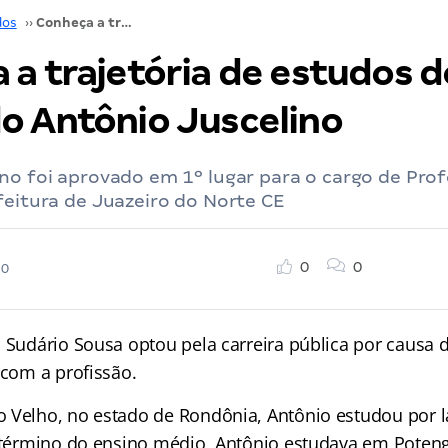
dos
››
Conheça a trajetória de estudos do aprovado Antônio Juscelino
 a trajetória de estudos d
o Antônio Juscelino
no foi aprovado em 1º lugar para o cargo de Prof
feitura de Juazeiro do Norte CE
0
0
20
 Sudário Sousa optou pela carreira pública por causa d
 com a profissão.
 Velho, no estado de Rondônia, Antônio estudou por lá 
o término do ensino médio, Antônio estudava em Poteng