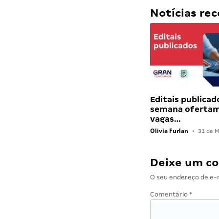
Notícias r
Editais publicad
semana ofertam
vagas…
Olivia Furlan
•
31 de M
Deixe um c
O seu endereço de e-m
Comentário
*