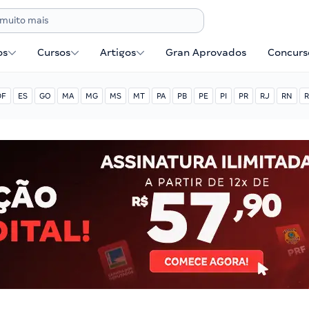
os
Cursos
Artigos
Gran Aprovados
Concurse
DF
ES
GO
MA
MG
MS
MT
PA
PB
PE
PI
PR
RJ
RN
R