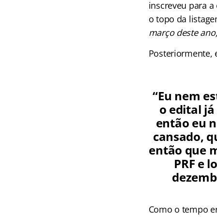
inscreveu para a
o topo da listag
março deste ano,
Posteriormente, 
“Eu nem es
o edital j
então eu n
cansado, q
então que m
PRF e l
dezembr
Como o tempo era 