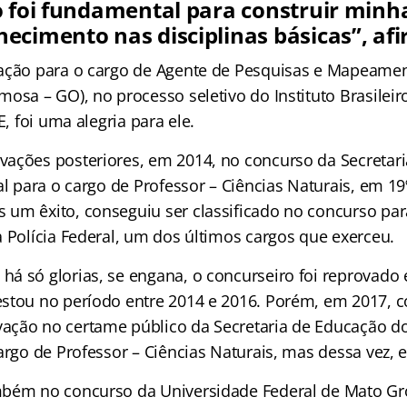
o foi fundamental para construir minh
ecimento nas disciplinas básicas”, af
ação para o cargo de Agente de Pesquisas e Mapeamen
osa – GO), no processo seletivo do Instituto Brasileir
E, foi uma alegria para ele.
ações posteriores, em 2014, no concurso da Secretar
al para o cargo de Professor – Ciências Naturais, em 19
um êxito, conseguiu ser classificado no concurso par
a Polícia Federal, um dos últimos cargos que exerceu.
á só glorias, se engana, o concurseiro foi reprovado 
stou no período entre 2014 e 2016. Porém, em 2017, 
ção no certame público da Secretaria de Educação do 
argo de Professor – Ciências Naturais, mas dessa vez, e
mbém no concurso da Universidade Federal de Mato Gr