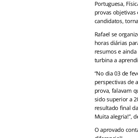
Portuguesa, Físi
provas objetivas
candidatos, torn
Rafael se organiz
horas diárias pa
resumos e ainda 
turbina a aprendi
“No dia 03 de fev
perspectivas de 
prova, falavam qu
sido superior a 
resultado final d
Muita alegria!”, d
O aprovado conta