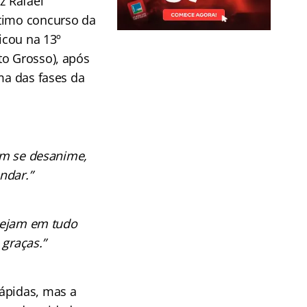
z Rafael
timo concurso da
Ficou na 13º
to Grosso), após
uma das fases da
nem se desanime,
ndar.”
 sejam em tudo
graças.”
rápidas, mas a