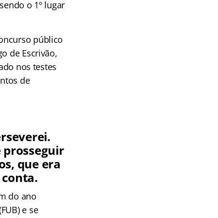
 sendo o 1º lugar
oncurso público
go de Escrivão,
cado nos testes
untos de
rseverei.
 prosseguir
os, que era
 conta.
im do ano
(FUB) e se