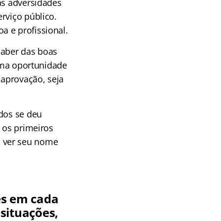
as adversidades
rviço público.
a e profissional.
saber das boas
 uma oportunidade
aprovação, seja
udos se deu
e os primeiros
a ver seu nome
es em cada
 situações,