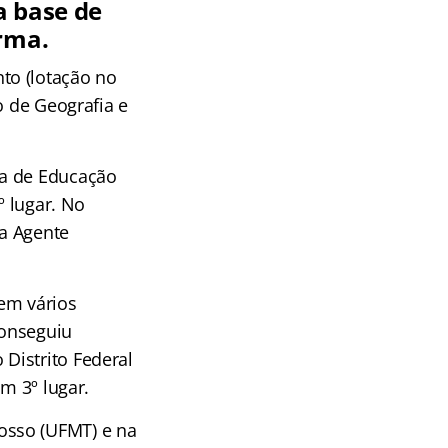
a base de
irma.
to (lotação no
o de Geografia e
ia de Educação
º lugar. No
a Agente
em vários
conseguiu
Distrito Federal
m 3º lugar.
osso (UFMT) e na