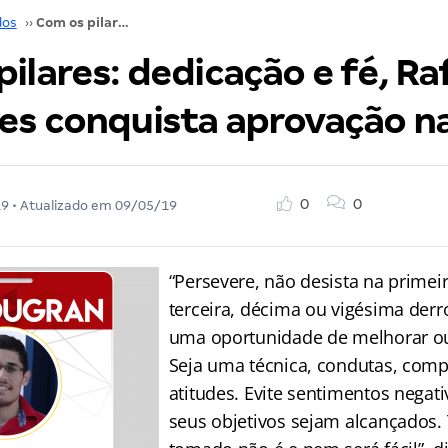
dos
››
Com os pilares: dedicação e fé, Rafael Gonçalves conquista aprovação na PRF!
ilares: dedicação e fé, Ra
es conquista aprovação na
0
0
19
• Atualizado em
09/05/19
“Persevere, não desista na primei
terceira, décima ou vigésima der
uma oportunidade de melhorar ou 
Seja uma técnica, condutas, com
atitudes. Evite sentimentos negat
seus objetivos sejam alcançados