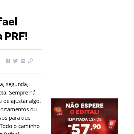
fael
 PRF!
ra, segunda,
rota. Sempre há
de ajustar algo.
portamentos ou
ivos para que
. Todo o caminho