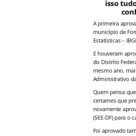
isso tud
conh
A primeira aprov
município de Form
Estatísticas – IBG
E houveram aprov
do Distrito Feder
mesmo ano, mais 
Administrativo d
Quem pensa que h
certames que pre
novamente aprova
(SEE-DF) para o c
Foi aprovado ta