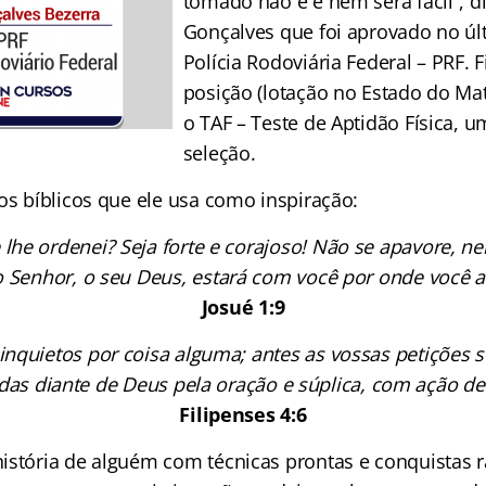
tomado não é e nem será fácil”, di
Gonçalves que foi aprovado no úl
Polícia Rodoviária Federal – PRF. 
posição (lotação no Estado do Ma
o TAF – Teste de Aptidão Física, 
seleção.
os bíblicos que ele usa como inspiração:
 lhe ordenei? Seja forte e corajoso! Não se apavore, 
o Senhor, o seu Deus, estará com você por onde você a
Josué 1:9
 inquietos por coisa alguma; antes as vossas petições
das diante de Deus pela oração e súplica, com ação de 
Filipenses 4:6
istória de alguém com técnicas prontas e conquistas 