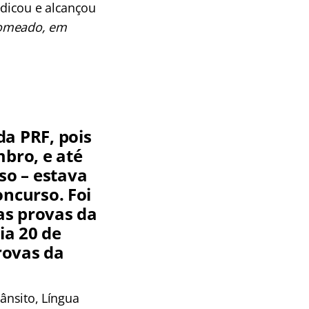
edicou e alcançou
 nomeado, em
a PRF, pois
mbro, e até
so – estava
ncurso. Foi
as provas da
ia 20 de
rovas da
ânsito, Língua