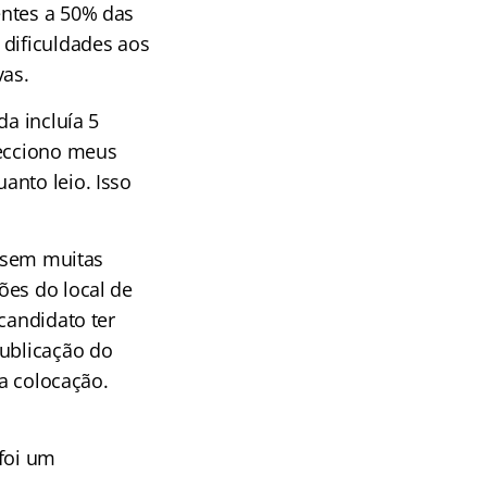
entes a 50% das
 dificuldades aos
vas.
da incluía 5
fecciono meus
anto leio. Isso
í sem muitas
ões do local de
candidato ter
publicação do
ta colocação.
 foi um