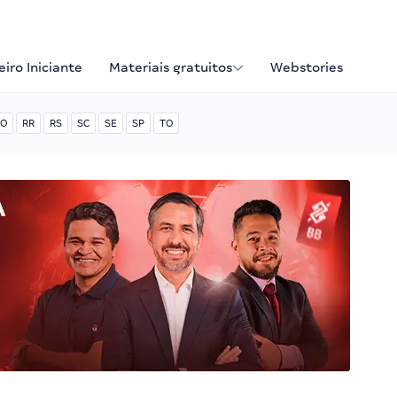
iro Iniciante
Materiais gratuitos
Webstories
O
RR
RS
SC
SE
SP
TO