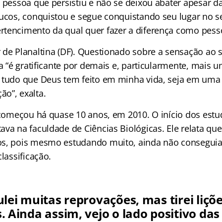
a pessoa que persistiu e não se deixou abater apesar d
oucos, conquistou e segue conquistando seu lugar no se
tencimento da qual quer fazer a diferença como pesso
 de Planaltina (DF). Questionado sobre a sensação ao 
ta “é gratificante por demais e, particularmente, mais
 tudo que Deus tem feito em minha vida, seja em uma 
o”, exalta.
e começou há quase 10 anos, em 2010. O início dos est
va na faculdade de Ciências Biológicas. Ele relata qu
os, pois mesmo estudando muito, ainda não consegui
classificação.
lei muitas reprovações, mas tirei liçõ
 Ainda assim, vejo o lado positivo das