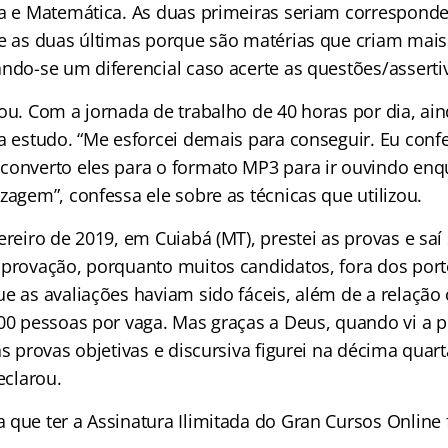
ca e Matemática. As duas primeiras seriam correspond
 e as duas últimas porque são matérias que criam mais
ando-se um diferencial caso acerte as questões/asserti
ou. Com a jornada de trabalho de 40 horas por dia, ain
ra estudo. “Me esforcei demais para conseguir. Eu con
converto eles para o formato MP3 para ir ouvindo enqu
zagem”, confessa ele sobre as técnicas que utilizou.
ereiro de 2019, em Cuiabá (MT), prestei as provas e sa
aprovação, porquanto muitos candidatos, fora dos port
e as avaliações haviam sido fáceis, além de a relação 
200 pessoas por vaga. Mas graças a Deus, quando vi a 
as provas objetivas e discursiva figurei na décima quar
eclarou.
 que ter a Assinatura Ilimitada do Gran Cursos Online