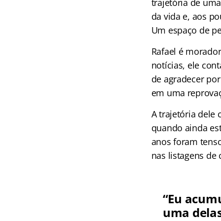
trajetória de um
da vida e, aos p
Um espaço de per
Rafael é morador
notícias, ele con
de agradecer por
em uma reprovaçã
A trajetória del
quando ainda esta
anos foram tens
nas listagens de 
“Eu acumu
uma delas.