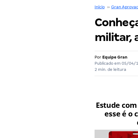
Início
››
Gran Aprova
Conheça 
militar,
Por
Equipe Gran
Publicado em
05/04/
2 min. de leitura
Estude com 
esse é o