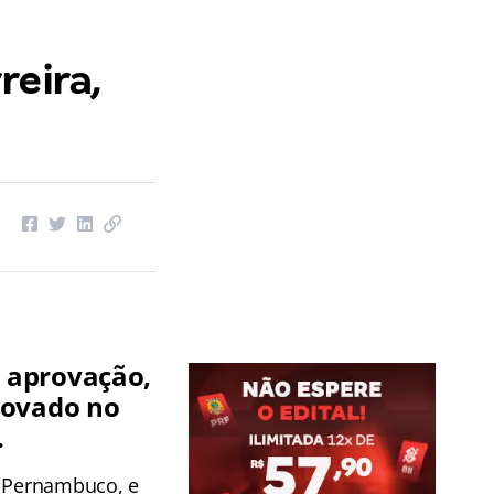
reira,
a aprovação,
rovado no
.
e Pernambuco, e