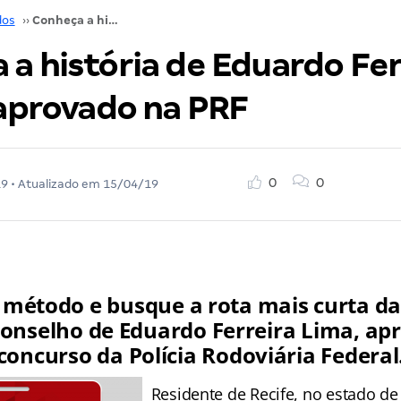
dos
››
Conheça a história de Eduardo Ferreira, militar, aprovado na PRF
a história de Eduardo Fer
 aprovado na PRF
0
0
19
• Atualizado em
15/04/19
método e busque a rota mais curta d
 conselho de Eduardo Ferreira Lima, ap
concurso da Polícia Rodoviária Federal
Residente de Recife, no estado d