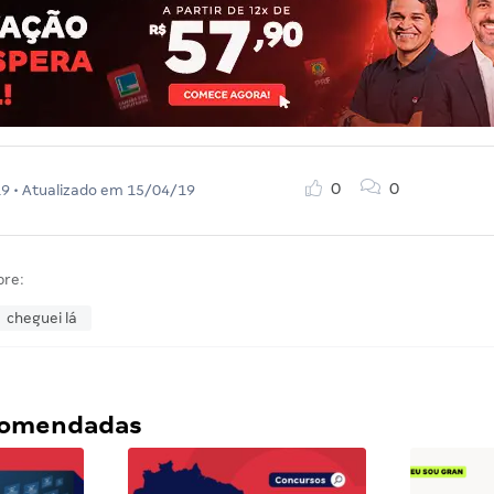
0
0
19
• Atualizado em
15/04/19
bre:
cheguei lá
ecomendadas