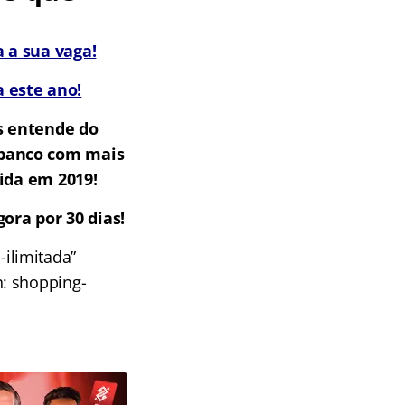
 a sua vaga!
 este ano!
s entende do
m banco com mais
ida em 2019!
ora por 30 dias!
ilimitada”
n: shopping-