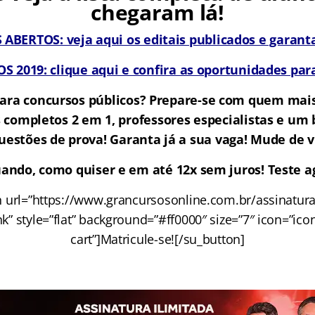
chegaram lá!
BERTOS: veja aqui os editais publicados e garanta
 2019: clique aqui e confira as oportunidades para
ara concursos públicos? Prepare-se com quem mai
 completos 2 em 1, professores especialistas e u
questões de prova!
Garanta já a sua vaga! Mude de v
ando, como quiser e em até 12x sem juros! Teste ag
n url=”https://www.grancursosonline.com.br/assinatura-
nk” style=”flat” background=”#ff0000″ size=”7″ icon=”ico
cart”]Matricule-se![/su_button]