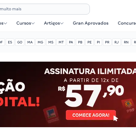
os
Cursos
Artigos
Gran Aprovados
Concurse
DF
ES
GO
MA
MG
MS
MT
PA
PB
PE
PI
PR
RJ
RN
R