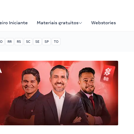
iro Iniciante
Materiais gratuitos
Webstories
O
RR
RS
SC
SE
SP
TO