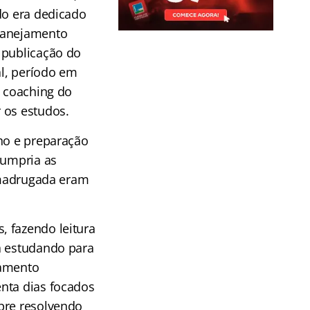
do era dedicado
lanejamento
 publicação do
al, período em
e coaching do
r os estudos.
lho e preparação
cumpria as
e madrugada eram
, fazendo leitura
a estudando para
jamento
nta dias focados
pre resolvendo