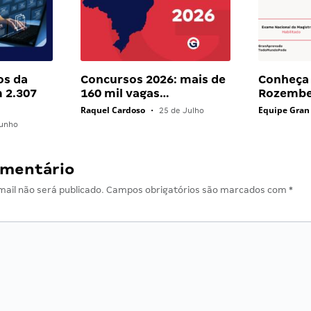
os da
Concursos 2026: mais de
Conheça 
 2.307
160 mil vagas…
Rozembe
Raquel Cardoso
Equipe Gran
•
25 de Julho
unho
omentário
ail não será publicado.
Campos obrigatórios são marcados com
*