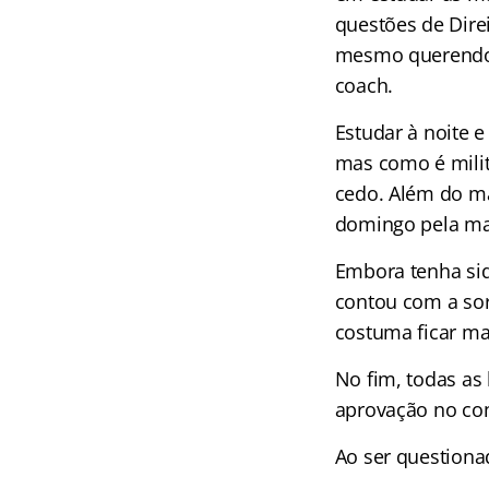
questões de Dire
mesmo querendo 
coach.
Estudar à noite e
mas como é milit
cedo. Além do ma
domingo pela m
Embora tenha sido
contou com a sort
costuma ficar ma
No fim, todas as
aprovação no con
Ao ser questiona