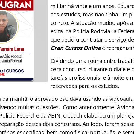
militar há vinte e um anos, Eduar
aos estudos, mas não tinha um p
correto. A situação mudou após a
edital da Polícia Rodoviária Feder
que decidiu contratar o serviço d
Gran Cursos Online
e reorganiza
Dividindo uma rotina entre traba
para concurso, durante o dia ele 
tarefas profissionais, e à noite 
reservadas para os estudos.
h da manhã, o aprovado estudava usando as videoaulas
solvendo muitas questões. Como anteriormente já vinh
Polícia Federal e da ABIN, o coach elaborou um plane
reparação destes dois concursos. Ao todo, foram sesse
térias específicas, bem como física, português, e sem