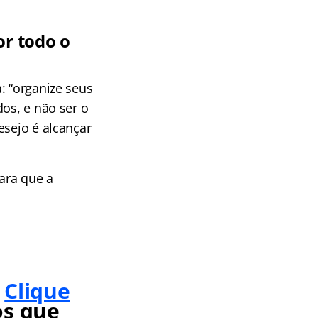
r todo o
: “organize seus
os, e não ser o
esejo é alcançar
ara que a
?
Clique
os que